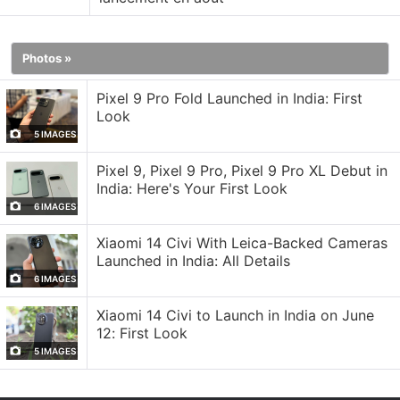
de vidéo par IA de Google pour convertir
automatiquement les documents fournis en vidéos
Photos »
explicatives commentées.
Pixel 9 Pro Fold Launched in India: First
Le nouveau format vidéo de NotebookLM permet
Look
de générer des vidéos assistées par l'IA d'une
5 IMAGES
durée d'environ 60 secondes. Selon l'entreprise, ce
Pixel 9, Pixel 9 Pro, Pixel 9 Pro XL Debut in
type de contenu est adapté aux personnes qui
India: Here's Your First Look
souhaitent réviser rapidement des notes, des
6 IMAGES
documents de recherche, des présentations ou des
Xiaomi 14 Civi With Leica-Backed Cameras
documents volumineux.
Launched in India: All Details
6 IMAGES
Les « Short Video Overviews » (aperçus vidéo
Xiaomi 14 Civi to Launch in India on June
courts) reposent sur le modèle Nano Banana 2 Lite,
12: First Look
lancé plus tôt cette année. Il s'agit du modèle de
5 IMAGES
génération et de retouche d'images de Google,
capable de créer des vidéos courtes tout en