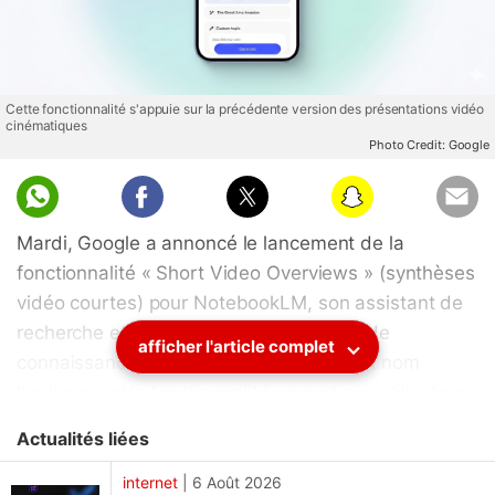
Cette fonctionnalité s'appuie sur la précédente version des présentations vidéo
cinématiques
Photo Credit: Google
Mardi, Google a annoncé le lancement de la
fonctionnalité « Short Video Overviews » (synthèses
vidéo courtes) pour NotebookLM, son assistant de
recherche et outil de création de bases de
afficher l'article complet
connaissances basé sur l'IA. Comme son nom
l'indique, cette fonctionnalité permet aux utilisateurs
de générer des vidéos concises grâce à l'IA. Le
Actualités liées
géant technologique de Mountain View affirme
qu'elle peut résumer les sources importées en une
internet
|
6 Août 2026