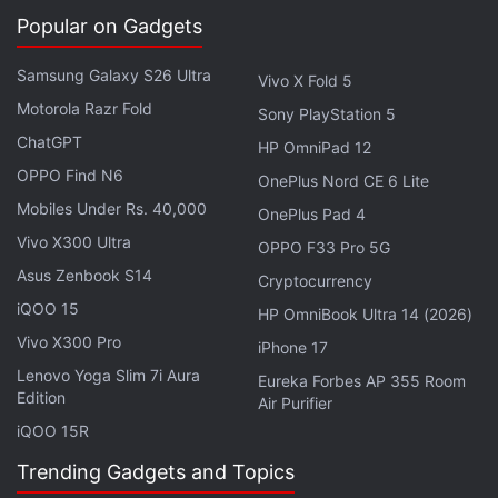
préservant la qualité visuelle des « Cinematic Video
Popular on Gadgets
Overviews » (aperçus vidéo cinématographiques).
Samsung Galaxy S26 Ultra
Vivo X Fold 5
Lors de l'utilisation de cette fonctionnalité, les
Motorola Razr Fold
Sony PlayStation 5
utilisateurs peuvent choisir le format « Short »
ChatGPT
HP OmniPad 12
(court) dans NotebookLM avant de sélectionner les
OPPO Find N6
OnePlus Nord CE 6 Lite
sources qu'ils souhaitent voir résumées par l'IA.
Mobiles Under Rs. 40,000
OnePlus Pad 4
L'outil permet également de personnaliser l'angle de
Vivo X300 Ultra
OPPO F33 Pro 5G
la vidéo, soit en choisissant parmi des sujets
Asus Zenbook S14
suggérés, soit en saisissant une consigne (prompt)
Cryptocurrency
personnalisée, avant la génération de l'aperçu.
iQOO 15
HP OmniBook Ultra 14 (2026)
Vivo X300 Pro
iPhone 17
D'après l'aperçu de l'interface partagé par Google,
Lenovo Yoga Slim 7i Aura
Eureka Forbes AP 355 Room
les utilisateurs auront le choix entre les formats «
Edition
Air Purifier
Short » (court), « Explainer » (explicatif) et «
iQOO 15R
Cinematic » (cinématographique). De plus, ils
Trending Gadgets and Topics
pourront sélectionner des sources spécifiques et