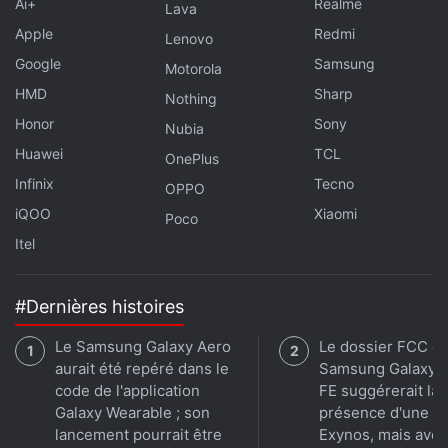
Ai+
Realme
Lava
Apple
Redmi
Lenovo
Google
Samsung
Motorola
HMD
Sharp
Nothing
Honor
Sony
Nubia
Huawei
TCL
OnePlus
Infinix
Tecno
OPPO
iQOO
Xiaomi
Poco
Itel
#Dernières histoires
Le Samsung Galaxy Aero
Le dossier FCC d
aurait été repéré dans le
Samsung Galaxy 
code de l'application
FE suggérerait la
Galaxy Wearable ; son
présence d'une p
lancement pourrait être
Exynos, mais avec