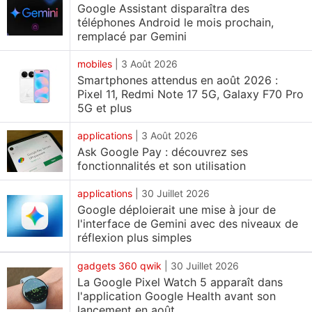
Google Assistant disparaîtra des
minute, en s'appuyant sur des explications
téléphones Android le mois prochain,
narratives et des animations pédagogiques. Cette
remplacé par Gemini
nouveauté s'inscrit dans la transformation
mobiles
|
3 Août 2026
progressive de NotebookLM, qui a évolué ces
Smartphones attendus en août 2026 :
derniers mois d'un simple assistant de recherche
Pixel 11, Redmi Note 17 5G, Galaxy F70 Pro
dopé à l'IA vers un outil d'apprentissage plus
5G et plus
polyvalent.
applications
|
3 Août 2026
Ask Google Pay : découvrez ses
NotebookLM peut désormais transformer des
fonctionnalités et son utilisation
documents en vidéos d'une minute générées par IA
Selon le géant de la recherche, cette nouvelle
applications
|
30 Juillet 2026
Google déploierait une mise à jour de
fonctionnalité de synthèse vidéo courte s'adresse
l'interface de Gemini avec des niveaux de
aux utilisateurs souhaitant saisir rapidement les
réflexion plus simples
idées clés des documents importés, sans avoir à
gadgets 360 qwik
|
30 Juillet 2026
visionner une vidéo explicative plus longue. À l'instar
La Google Pixel Watch 5 apparaît dans
des synthèses visuelles (« Visual Overviews »)
l'application Google Health avant son
classiques, elle exploite les capacités de génération
lancement en août