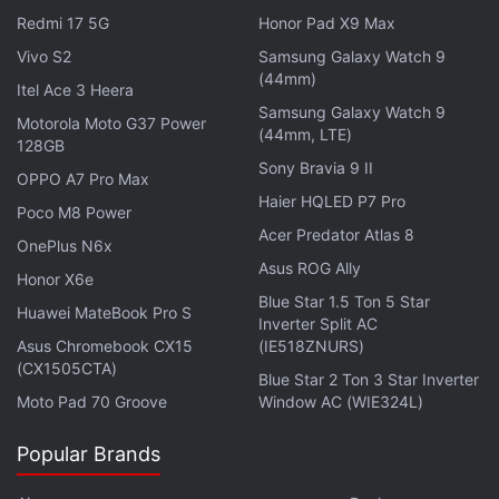
définir le sujet principal de la vidéo avant de lancer
Redmi 17 5G
Honor Pad X9 Max
la génération.
Vivo S2
Samsung Galaxy Watch 9
(44mm)
Itel Ace 3 Heera
Le déploiement de la fonctionnalité « Short Video
Samsung Galaxy Watch 9
Motorola Moto G37 Power
Overviews » (aperçus vidéo courts) débutera dans
(44mm, LTE)
128GB
les semaines à venir pour les utilisateurs
Sony Bravia 9 II
OPPO A7 Pro Max
anglophones âgés de 18 ans et plus. Selon
Haier HQLED P7 Pro
Poco M8 Power
l'entreprise, cette fonctionnalité sera accessible
Acer Predator Atlas 8
aussi bien aux utilisateurs grand public qu'aux
OnePlus N6x
Asus ROG Ally
utilisateurs de Google Workspace, sur les versions
Honor X6e
Blue Star 1.5 Ton 5 Star
Web, Android et iOS de NotebookLM.
Huawei MateBook Pro S
Inverter Split AC
Asus Chromebook CX15
(IE518ZNURS)
(CX1505CTA)
Blue Star 2 Ton 3 Star Inverter
Moto Pad 70 Groove
Window AC (WIE324L)
Popular Brands