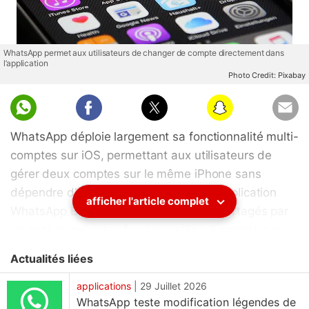
WhatsApp permet aux utilisateurs de changer de compte directement dans
l’application
Photo Credit: Pixabay
WhatsApp déploie largement sa fonctionnalité multi-
comptes sur iOS, permettant aux utilisateurs de
gérer deux comptes sur le même iPhone sans
dépendre d'appareils séparés ou de l'application
afficher l'article complet
WhatsApp Business, selon les détails partagés par
un outil de suivi des fonctionnalités. Il permet aux
utilisateurs de maintenir des profils séparés dans la
Actualités liées
même application de messagerie. Bien que
WhatsApp ait annoncé la fonctionnalité plus tôt
applications
|
29 Juillet 2026
WhatsApp teste modification légendes de
cette année, la disponibilité est restée limitée. La