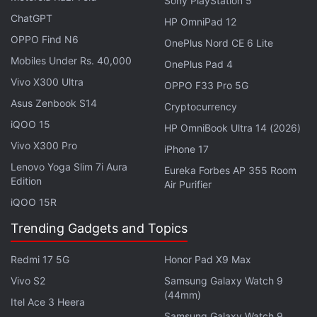
Sony PlayStation 5
le configurer en tant qu'appareil lié.
ChatGPT
HP OmniPad 12
Une fois le processus de configuration terminé, les
OPPO Find N6
OnePlus Nord CE 6 Lite
utilisateurs peuvent basculer entre les comptes
Mobiles Under Rs. 40,000
OnePlus Pad 4
sans se connecter à nouveau. Selon le rapport, un
Vivo X300 Ultra
OPPO F33 Pro 5G
appui long sur l'onglet Vous permet de passer plus
Asus Zenbook S14
Cryptocurrency
rapidement d'un profil à l'autre, tandis qu'une
iQOO 15
HP OmniBook Ultra 14 (2026)
pression sur l'onglet affiche tous les comptes liés à
Vivo X300 Pro
iPhone 17
l'application.
Lenovo Yoga Slim 7i Aura
Eureka Forbes AP 355 Room
Edition
Le suivi des fonctionnalités indique que WhatsApp
Air Purifier
prend actuellement en charge deux comptes sur
iQOO 15R
iOS, les conversations, les notifications et les
Trending Gadgets and Topics
préférences de compte étant conservées
séparément pour chacun.
Redmi 17 5G
Honor Pad X9 Max
Vivo S2
Samsung Galaxy Watch 9
(44mm)
Itel Ace 3 Heera
Samsung Galaxy Watch 9