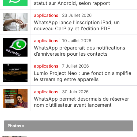
statut sur Android, selon rapport
dernière mise à jour élargit l'accès à plus
d'utilisateurs et offre un moyen plus simple de gérer
applications
|
23 Juillet 2026
WhatsApp lance l'inscription iPad, un
différentes conversations personnelles et
nouveau CarPlay et l'édition PDF
professionnelles sur un seul téléphone.
applications
|
10 Juillet 2026
Les utilisateurs de WhatsApp pour iOS peuvent
WhatsApp préparerait des notifications
désormais basculer facilement entre deux
d’anniversaire pour les contacts
comptes.
applications
|
7 Juillet 2026
Selon le suivi des fonctionnalités WABetaInfo, le
Lumio Project Neo : une fonction simplifie
le streaming entre appareils
déploiement plus large se fait via WhatsApp pour
iOS version 26.22.76. L'expansion a lieu environ trois
applications
|
30 Juin 2026
mois après que WhatsApp ait annoncé la prise en
WhatsApp permet désormais de réserver
nom d’utilisateur avant lancement
charge de plusieurs comptes sur iPhone. Le
déploiement se fait par étapes, de sorte que
certains utilisateurs peuvent recevoir la
Photos »
fonctionnalité plus tard que d'autres.