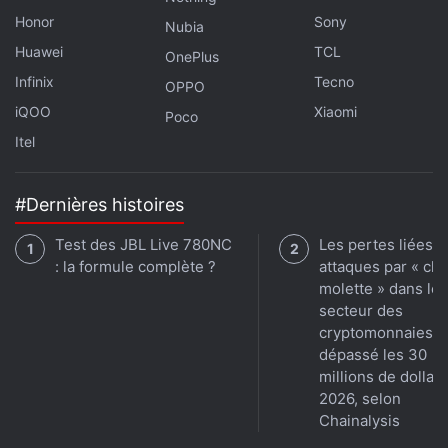
Honor
Sony
Nubia
Huawei
TCL
OnePlus
Infinix
Tecno
OPPO
iQOO
Xiaomi
Poco
Itel
#Dernières histoires
Test des JBL Live 780NC
Les pertes liées a
: la formule complète ?
attaques par « clé
molette » dans le
secteur des
cryptomonnaies o
dépassé les 30
millions de dollar
2026, selon
Chainalysis