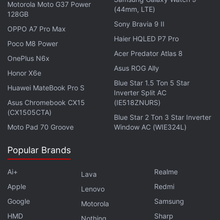
Motorola Moto G37 Power
(44mm, LTE)
128GB
Sony Bravia 9 II
OPPO A7 Pro Max
Haier HQLED P7 Pro
Poco M8 Power
Acer Predator Atlas 8
OnePlus N6x
Asus ROG Ally
Honor X6e
Blue Star 1.5 Ton 5 Star
Huawei MateBook Pro S
Inverter Split AC
Asus Chromebook CX15
(IE518ZNURS)
(CX1505CTA)
Blue Star 2 Ton 3 Star Inverter
Moto Pad 70 Groove
Window AC (WIE324L)
Popular Brands
Ai+
Realme
Lava
Apple
Redmi
Lenovo
Google
Samsung
Motorola
HMD
Sharp
Nothing