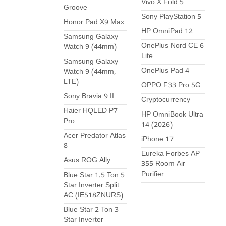
Vivo X Fold 5
Groove
Sony PlayStation 5
Honor Pad X9 Max
HP OmniPad 12
Samsung Galaxy
OnePlus Nord CE 6
Watch 9 (44mm)
Lite
Samsung Galaxy
OnePlus Pad 4
Watch 9 (44mm,
LTE)
OPPO F33 Pro 5G
Sony Bravia 9 II
Cryptocurrency
Haier HQLED P7
HP OmniBook Ultra
Pro
14 (2026)
Acer Predator Atlas
iPhone 17
8
Eureka Forbes AP
Asus ROG Ally
355 Room Air
Purifier
Blue Star 1.5 Ton 5
Star Inverter Split
AC (IE518ZNURS)
Blue Star 2 Ton 3
Star Inverter