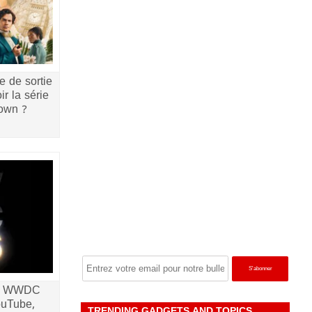
e de sortie
ir la série
rown ?
la WWDC
ouTube,