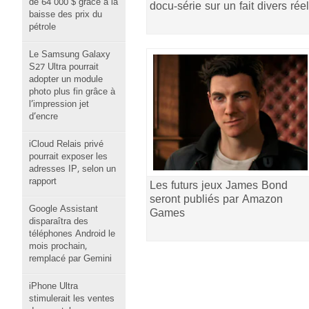
de 64 000 $ grâce à la
docu-série sur un fait divers réel
baisse des prix du
pétrole
Le Samsung Galaxy
S27 Ultra pourrait
adopter un module
photo plus fin grâce à
l’impression jet
d’encre
iCloud Relais privé
pourrait exposer les
adresses IP, selon un
rapport
Les futurs jeux James Bond
seront publiés par Amazon
Google Assistant
Games
disparaîtra des
téléphones Android le
mois prochain,
remplacé par Gemini
iPhone Ultra
stimulerait les ventes