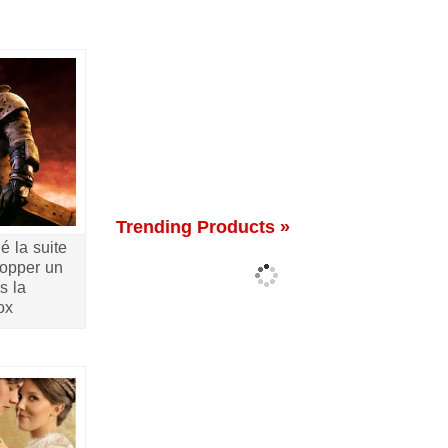
Trending Products »
é la suite
opper un
s la
ox