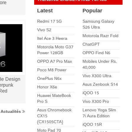
TRENDING GADGETS AND TOPICS
ore
Latest
Popular
Redmi 17 5G
Samsung Galaxy
S26 Ultra
Vivo S2
Motorola Razr Fold
Itel Ace 3 Heera
ChatGPT
Motorola Moto G37
Power 128GB
OPPO Find N6
OPPO A7 Pro Max
Mobiles Under Rs.
40,000
Poco M8 Power
Vivo X300 Ultra
OnePlus N6x
ple Design
Asus Zenbook S14
erpunk
Honor X6e
 Red
iQOO 15
Huawei MateBook
Pro S
Vivo X300 Pro
Asus Chromebook
Lenovo Yoga Slim
 Actualités
CX15
7i Aura Edition
(CX1505CTA)
iQOO 15R
Moto Pad 70