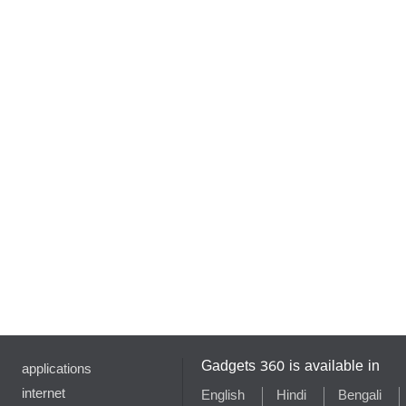
Gadgets 360 is available in
applications
internet
English
Hindi
Bengali