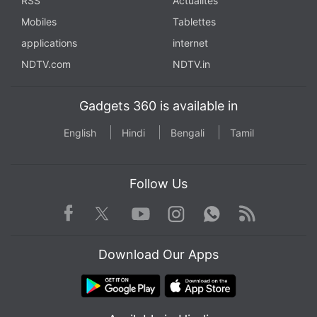
RSS
Actualités
Mobiles
Tablettes
applications
internet
NDTV.com
NDTV.in
Gadgets 360 is available in
English
Hindi
Bengali
Tamil
Follow Us
Facebook
Youtube
WhatsApp
Rss
Twitter
Instagram
Download Our Apps