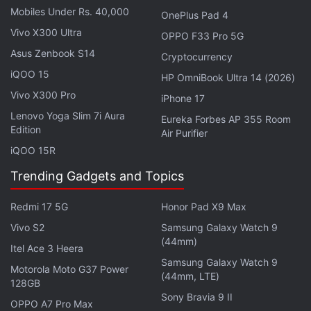
Mobiles Under Rs. 40,000
OnePlus Pad 4
Auparavant , les utilisateurs se plaignaient de ne
Vivo X300 Ultra
OPPO F33 Pro 5G
pouvoir épingler que six applications à l' écran d'
Asus Zenbook S14
Cryptocurrency
accueil de leur Fire TV . Désormais , cette mise à
iQOO 15
jour propose 20 emplacements d' applications , que
HP OmniBook Ultra 14 (2026)
vous pouvez parcourir, et réduit la taille des icônes
Vivo X300 Pro
iPhone 17
pour en afficher davantage .
Lenovo Yoga Slim 7i Aura
Eureka Forbes AP 355 Room
Edition
Air Purifier
iQOO 15R
La navigation en haut de l' écran a été simplifiée et
Trending Gadgets and Topics
organisée en catégories claires : Actualités , Sports ,
Télévision, Télévision en direct et Films. Un bouton
Redmi 17 5G
Honor Pad X9 Max
de recherche se trouve à gauche de l' onglet Accueil
Vivo S2
Samsung Galaxy Watch 9
.
(44mm)
Itel Ace 3 Heera
Samsung Galaxy Watch 9
Motorola Moto G37 Power
(44mm, LTE)
128GB
Fire TV centralise l' accès aux contenus que vous
Sony Bravia 9 II
OPPO A7 Pro Max