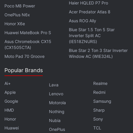
regardez actuellement et à ceux disponibles sur
Haier HQLED P7 Pro
Poco M8 Power
tous vos services abonnés , grâce à de nouveaux
Acer Predator Atlas 8
OnePlus N6x
onglets. De plus, elle vous permet de découvrir de
Asus ROG Ally
nouveaux contenus, comme des suggestions de
Honor X6e
Blue Star 1.5 Ton 5 Star
films ou de séries (dans la section « Pour vous»),
Huawei MateBook Pro S
Inverter Split AC
des films gratuits à regarder en streaming , des
Asus Chromebook CX15
(IE518ZNURS)
(CX1505CTA)
listes des meilleurs films et séries , ainsi que d'
Blue Star 2 Ton 3 Star Inverter
autres contenus d'abonnement susceptibles de
Moto Pad 70 Groove
Window AC (WIE324L)
vous intéresser .
Popular Brands
Ai+
Realme
Lava
Apple
Redmi
Lenovo
Google
Samsung
Motorola
HMD
Sharp
Nothing
Honor
Sony
Nubia
Huawei
TCL
OnePlus