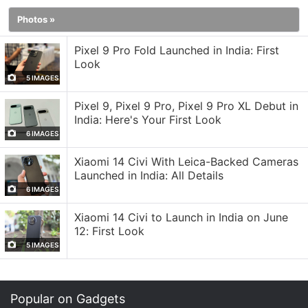
associer de numéro de téléphone, mais cela aurait
Photos »
pour effet de limiter leur espace de stockage
disponible à 5 Go. Mais plusieurs utilisateurs
Pixel 9 Pro Fold Launched in India: First
critiquent cette mesure, affirmant que l'entreprise
Look
5 IMAGES
aura accès à davantage de données utilisateur.
Quelques utilisateurs affirment que ce changement
Pixel 9, Pixel 9 Pro, Pixel 9 Pro XL Debut in
aidera le géant de la technologie à réduire le spam.
India: Here's Your First Look
6 IMAGES
Actuellement, Google offre 15 Go de stockage
Xiaomi 14 Civi With Leica-Backed Cameras
gratuit dans le cloud aux utilisateurs qui créent un
Launched in India: All Details
compte Gmail. Nombreux créent plusieurs comptes
6 IMAGES
Gmail pour contourner les limites de stockage au
Xiaomi 14 Civi to Launch in India on June
lieu de payer pour de l'espace supplémentaire.
12: First Look
L'entreprise pourrait chercher à mettre fin à cette
5 IMAGES
pratique en limitant le stockage gratuit pour certains
nouveaux comptes.
Popular on Gadgets