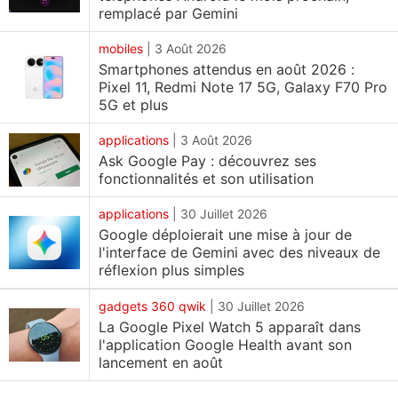
Google. Si l'entreprise réduit l'espace de stockage
remplacé par Gemini
Gmail gratuit pour les nouveaux utilisateurs, elle
mobiles
|
3 Août 2026
pourrait obliger les utilisateurs qui ont besoin de
Smartphones attendus en août 2026 :
plus d'espace de stockage à opter pour un
Pixel 11, Redmi Note 17 5G, Galaxy F70 Pro
abonnement Google One.
5G et plus
applications
|
3 Août 2026
Google teste une limite de stockage gratuit
Ask Google Pay : découvrez ses
inférieure pour Gmail
fonctionnalités et son utilisation
Comme l'ont signalé plusieurs
utilisateurs
sur Reddit
applications
|
30 Juillet 2026
et X, Google semble limiter l'espace de stockage
Google déploierait une mise à jour de
gratuit à 5 Go pour les nouveaux comptes Gmail, à
l'interface de Gemini avec des niveaux de
réflexion plus simples
moins que les utilisateurs n'ajoutent un numéro de
téléphone à leur compte. Les utilisateurs qui
gadgets 360 qwik
|
30 Juillet 2026
vérifient leur numéro bénéficient des 15 Go de
La Google Pixel Watch 5 apparaît dans
stockage gratuit standard.
l'application Google Health avant son
lancement en août
Les utilisateurs peuvent toujours choisir de ne pas