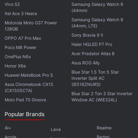
sécurité de leur compte et la récupération de leurs
Vivo S2
Samsung Galaxy Watch 9
(44mm)
données », a
déclaré un porte-parole de la société à
Itel Ace 3 Heera
Samsung Galaxy Watch 9
Android Authority.
Motorola Moto G37 Power
(44mm, LTE)
128GB
Le forfait Google One Lite de 30 Go est proposé au
Sony Bravia 9 II
OPPO A7 Pro Max
prix de 59 Rs par mois en Inde. Le forfait Google
Haier HQLED P7 Pro
Poco M8 Power
One avec des limites de stockage de 100 Go (Basic)
Acer Predator Atlas 8
OnePlus N6x
et 2 To (Premium) est proposé au prix de 130 Rs et
Asus ROG Ally
Honor X6e
650 Rs par mois, respectivement.
Blue Star 1.5 Ton 5 Star
Huawei MateBook Pro S
Inverter Split AC
Asus Chromebook CX15
(IE518ZNURS)
(CX1505CTA)
Blue Star 2 Ton 3 Star Inverter
Moto Pad 70 Groove
Window AC (WIE324L)
Popular Brands
Ai+
Realme
Lava
Apple
Redmi