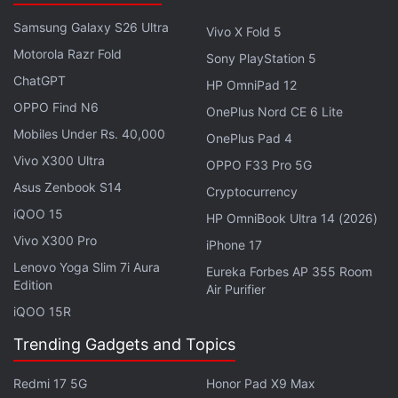
Les publications sur Reddit suggèrent que le test
Samsung Galaxy S26 Ultra
est actuellement limité à certains utilisateurs dans
Vivo X Fold 5
Motorola Razr Fold
des pays africains tels que le Kenya et le Nigeria.
Sony PlayStation 5
Cependant, il pourrait simplement s'agir d'un test
ChatGPT
HP OmniPad 12
A/B avant un déploiement plus large. Au moment de
OPPO Find N6
OnePlus Nord CE 6 Lite
la rédaction de cet article, les pages d'assistance
Mobiles Under Rs. 40,000
OnePlus Pad 4
officielles de Gmail indiquent toujours que les
Vivo X300 Ultra
OPPO F33 Pro 5G
nouveaux comptes bénéficient de 15 Go de
Asus Zenbook S14
Cryptocurrency
stockage gratuit. Les personnes qui ont besoin
iQOO 15
HP OmniBook Ultra 14 (2026)
d'espace de stockage supplémentaire peuvent
Vivo X300 Pro
iPhone 17
souscrire à l'abonnement Google One.
Lenovo Yoga Slim 7i Aura
Eureka Forbes AP 355 Room
Edition
« Nous testons une nouvelle politique de stockage
Air Purifier
iQOO 15R
pour les nouveaux comptes créés dans certaines
régions, qui nous aidera à continuer à fournir un
Trending Gadgets and Topics
service de stockage de haute qualité à nos
Redmi 17 5G
Honor Pad X9 Max
utilisateurs, tout en les encourageant à améliorer la