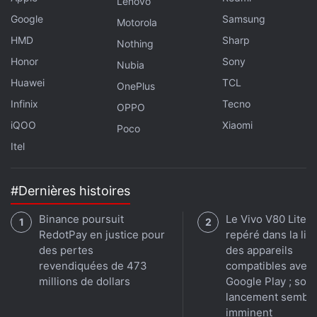
Lenovo
Google
Samsung
Motorola
HMD
Sharp
Nothing
Honor
Sony
Nubia
Huawei
TCL
OnePlus
Infinix
Tecno
OPPO
iQOO
Xiaomi
Poco
Itel
#Dernières histoires
Binance poursuit
Le Vivo V80 Lite 
RedotPay en justice pour
repéré dans la lis
des pertes
des appareils
revendiquées de 473
compatibles avec
millions de dollars
Google Play ; son
lancement sembl
imminent