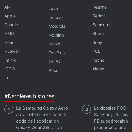
Ai+
Realme
Lava
Apple
Redmi
Lenovo
Google
Samsung
Motorola
HMD
Sharp
Nothing
Honor
Sony
Nubia
Huawei
TCL
OnePlus
Infinix
Tecno
OPPO
iQOO
Xiaomi
Poco
Itel
#Dernières histoires
Le Samsung Galaxy Aero
Le dossier FCC d
aurait été repéré dans le
Samsung Galaxy 
code de l'application
FE suggérerait la
Galaxy Wearable ; son
présence d'une p