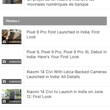
affirment qu'avec la délocalisation des entreprises
monnaies numériques de banque
vers des pays où la surveillance est moins stricte ,
cette approche de « passeport » risque d' ouvrir des
Photos »
brèches.
Pixel 9 Pro Fold Launched in India: First
Look
Selon Marie-Anne Barbat-Layani, directrice
5 IMAGES
générale de l' Autorité des marchés financiers
Pixel 9, Pixel 9 Pro, Pixel 9 Pro XL Debut in
(AMF), l' autorité de régulation financière française ,
India: Here's Your First Look
certaines entreprises pratiquent le « shopping
6 IMAGES
réglementaire » en demandant des agréments dans
Xiaomi 14 Civi With Leica-Backed Cameras
des pays à la réglementation plus souple , comme le
Launched in India: All Details
rapporte Reuters. La loi MiCA a permis aux
6 IMAGES
entreprises reconnues sous un même toit de «
Xiaomi 14 Civi to Launch in India on June
passeporter » leurs agréments dans toute l' UE
12: First Look
après son entrée en vigueur pour les prestataires de
5 IMAGES
services en crypto-actifs en décembre 2024.