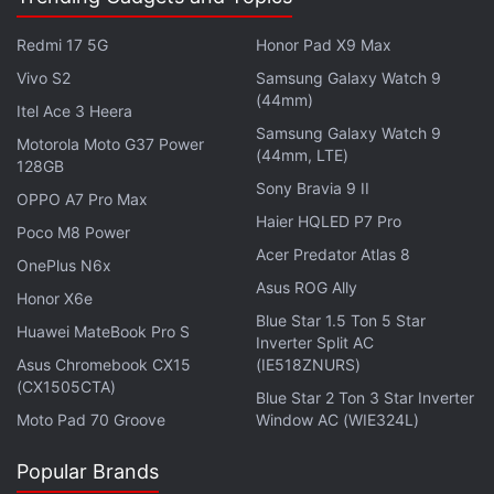
l'Italie et à l'Autriche pour exiger que l' AEMF, basée
à Paris, réglemente directement les grandes
Redmi 17 5G
Honor Pad X9 Max
entreprises de cryptomonnaies . Selon Reuters, un
Vivo S2
Samsung Galaxy Watch 9
document de position commune proposant un
(44mm)
Itel Ace 3 Heera
transfert de la supervision des régulateurs
Samsung Galaxy Watch 9
Motorola Moto G37 Power
(44mm, LTE)
nationaux a été présenté.
128GB
Sony Bravia 9 II
OPPO A7 Pro Max
Haier HQLED P7 Pro
Poco M8 Power
Acer Predator Atlas 8
OnePlus N6x
Asus ROG Ally
Honor X6e
Blue Star 1.5 Ton 5 Star
Huawei MateBook Pro S
Inverter Split AC
Asus Chromebook CX15
(IE518ZNURS)
(CX1505CTA)
Blue Star 2 Ton 3 Star Inverter
Moto Pad 70 Groove
Window AC (WIE324L)
Popular Brands