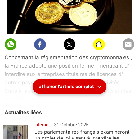
Concernant la réglementation des cryptomonnaies ,
la France adopte une position ferme , menaçant d'
interdire aux entreprises titulaires de licences d'
autres pays de l' UE d' y exercer leurs activités .
afficher l'article complet
Suite à la récente entrée en vigueur de la loi sur les
marchés de cryptoactifs (MiCA) , qui autorise les
entreprises à opérer dans toute l' UE avec des
Actualités liées
licences acquises dans un seul pays, cette mesure
suscite des inquiétudes quant aux lacunes en
internet
|
31 Octobre 2025
Les parlementaires français examineront
matière d'application . Les responsables français
un projet de loi visant à interdire les