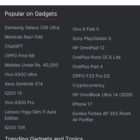
Popular on Gadgets
Plusieurs plateformes d' échange réputées , dont
Coinbase et Gemini (licenciée à Malte), ont déjà
Samsung Galaxy S26 Ultra
Vivo X Fold 5
obtenu la certification MiCA , ce qui suscite des
Motorola Razr Fold
Sony PlayStation 5
inquiétudes. Cependant, le laxisme des exigences
ChatGPT
HP OmniPad 12
de licence dans des pays comme Malte fait craindre
OPPO Find N6
OnePlus Nord CE 6 Lite
aux régulateurs français une faiblesse du système .
Mobiles Under Rs. 40,000
OnePlus Pad 4
Une évaluation par les pairs publiée en juillet par l'
Vivo X300 Ultra
OPPO F33 Pro 5G
Autorité européenne des marchés financiers (AEMF)
Asus Zenbook S14
a critiqué l'Autorité des services financiers de Malte
Cryptocurrency
iQOO 15
pour ne pas avoir effectué d' évaluations des
HP OmniBook Ultra 14 (2026)
risques adéquates avant d' attribuer des licences
Vivo X300 Pro
iPhone 17
de cryptomonnaie .
Lenovo Yoga Slim 7i Aura
Eureka Forbes AP 355 Room
Edition
Air Purifier
iQOO 15R
Dans un effort concerté , la France s'est jointe à
Trending Gadgets and Topics