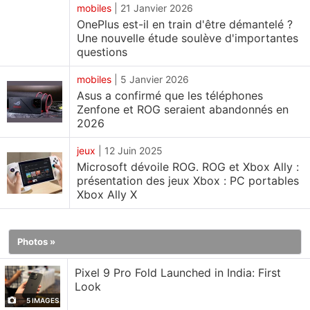
Snapdragon X2 Elite Extreme. La nouvelle famille
mobiles
|
21 Janvier 2026
OnePlus est-il en train d'être démantelé ?
Vivobook comprend les modèles Vivobook 14,
Une nouvelle étude soulève d'importantes
Vivobook 16, Vivobook S14 et Vivobook S16. Les
questions
Vivobook 14 et 16 sont équipés d'un processeur
mobiles
|
5 Janvier 2026
pouvant aller jusqu'au modèle Intel Core Ultra 5 325,
Asus a confirmé que les téléphones
tandis que les Vivobook S14 et Vivobook S16 sont
Zenfone et ROG seraient abandonnés en
dotés d'un processeur pouvant aller jusqu'au
2026
modèle Intel Core Ultra 7 355.
jeux
|
12 Juin 2025
Microsoft dévoile ROG. ROG et Xbox Ally :
Prix en Inde des Asus Zenbook S14, Zenbook Duo,
présentation des jeux Xbox : PC portables
Zenbook A14 et Zenbook A16
Xbox Ally X
L'Asus Zenbook S14 (UX5406AA),
doté d'un
processeur allant jusqu'à l'Intel Core Ultra 9 386H,
Photos »
est proposé au prix de 179 990 INR.
L'Asus Zenbook Duo (UX8407AA), pouvant être
Pixel 9 Pro Fold Launched in India: First
Look
équipé d'un processeur jusqu'à
5 IMAGES
Intel Core Ultra 7 355, est proposé au prix de