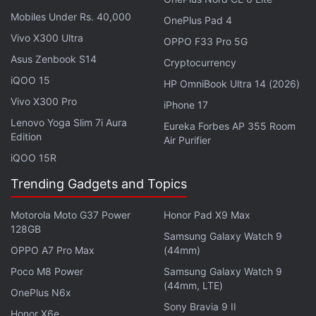
101 990 INR.
Mobiles Under Rs. 40,000
OnePlus Pad 4
Le Vivobook S14 (S3407AA), doté d'un processeur
Vivo X300 Ultra
OPPO F33 Pro 5G
Intel Core Ultra 7 355, est proposé au prix de
Asus Zenbook S14
Cryptocurrency
128 990 INR. Enfin, l'Asus Vivobook S16 (S3607AA),
iQOO 15
HP OmniBook Ultra 14 (2026)
pouvant être équipé d'un processeur jusqu'à
Vivo X300 Pro
iPhone 17
Intel Core Ultra 7 355, est proposé au prix de
Lenovo Yoga Slim 7i Aura
Eureka Forbes AP 355 Room
131 990 INR.
Edition
Air Purifier
iQOO 15R
Il est confirmé que tous les nouveaux modèles
Trending Gadgets and Topics
Zenbook et Vivobook seront disponibles dans les
boutiques Asus Exclusive, les boutiques
Motorola Moto G37 Power
Honor Pad X9 Max
Asus Hybrid, chez les partenaires de vente au détail
128GB
Samsung Galaxy Watch 9
agréés et sur les sites de commerce en ligne tels
OPPO A7 Pro Max
(44mm)
qu'Amazon, Flipkart et l'Asus Eshop. Ils seront
Poco M8 Power
Samsung Galaxy Watch 9
disponibles à la vente à partir du 21 avril.
(44mm, LTE)
OnePlus N6x
Sony Bravia 9 II
Caractéristiques techniques de
Honor X6e