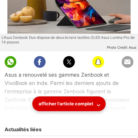
L’Asus Zenbook Duo dispose de deux écrans tactiles OLED Asus Lumina Pro de
14 pouces
Photo Credit: Asus
Asus a renouvelé ses gammes Zenbook et
VivoBook en Inde. Parmi les derniers ajouts de
l'entreprise à la gamme Zenbook figurent le
Zenbook S14, pouvant être équipé d'un processeur
afficher l'article complet
Intel Core Ultra 9 386H, le Zenbook Duo, pouvant
être équipé d'un processeur Intel Core Ultra 7 355,
le Zenbook A14 et le Zenbook A16, respectivement
Actualités liées
dotés de processeurs Snapdragon X2 Elite et