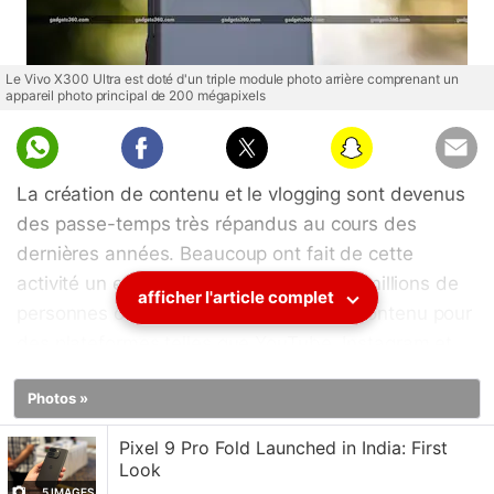
Le Vivo X300 Ultra est doté d'un triple module photo arrière comprenant un
appareil photo principal de 200 mégapixels
La création de contenu et le vlogging sont devenus
des passe-temps très répandus au cours des
dernières années. Beaucoup ont fait de cette
activité un emploi à temps plein, et des millions de
afficher l'article complet
personnes créent quotidiennement du contenu pour
des plateformes telles que YouTube, Instagram et
Facebook. Le marché offre de nombreuses options
Photos »
aux utilisateurs à la recherche d'un smartphone
pour le vlogging et la création de contenu. Bon
Pixel 9 Pro Fold Launched in India: First
nombre de ces appareils proposent une qualité
Look
vidéo honorable, une stabilisation avancée et des
5 IMAGES