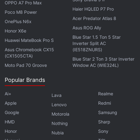
OPPO A7 Pro Max
Haier HQLED P7 Pro
Poco M8 Power
Acer Predator Atlas 8
OnePlus N6x
Asus ROG Ally
Honor X6e
Blue Star 1.5 Ton 5 Star
Huawei MateBook Pro S
Inverter Split AC
Asus Chromebook CX15
(IE518ZNURS)
(CX1505CTA)
L'iPhone 17 Pro Max est doté d'un écran Super
Blue Star 2 Ton 3 Star Inverter
Moto Pad 70 Groove
Window AC (WIE324L)
Retina XDR OLED LTPO de 6,9 ​​pouces, offrant un
taux de rafraîchissement adaptatif de 120 Hz. Il
Popular Brands
propose une luminosité maximale pouvant atteindre
3 000 nits. L'écran bénéficie de la technologie
Ai+
Realme
Lava
Ceramic Shield. L'appareil intègre les fonctionnalités
Apple
Redmi
Lenovo
Apple Intelligence et fonctionne grâce à la puce A19
Google
Samsung
Motorola
Pro. Ce téléphone est disponible en quatre options
HMD
Sharp
Nothing
de stockage : 256 Go, 512 Go, 1 To et 2 To.
Honor
Sony
Nubia