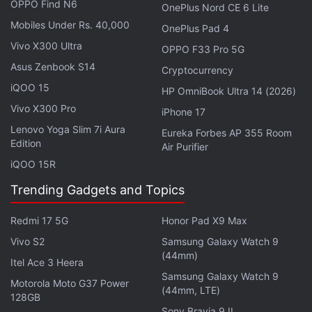
OPPO Find N6
OnePlus Nord CE 6 Lite
meilleurs smartphones actuellement disponibles sur
Mobiles Under Rs. 40,000
OnePlus Pad 4
le marché pour la vidéographie mobile. Il offre une
Vivo X300 Ultra
OPPO F33 Pro 5G
excellente stabilisation vidéo et intègre un mode
Asus Zenbook S14
Cryptocurrency
cinématique. L'optimisation des applications
iQOO 15
constitue également un atout majeur de ce modèle.
HP OmniBook Ultra 14 (2026)
Ce dernier est équipé d'un triple module photo
Vivo X300 Pro
iPhone 17
arrière comprenant un capteur principal de 48
Lenovo Yoga Slim 7i Aura
Eureka Forbes AP 355 Room
Edition
mégapixels, un objectif ultra grand-angle de 48
Air Purifier
iQOO 15R
mégapixels et un téléobjectif de 48 mégapixels avec
un zoom optique 4x. À l'avant, on trouve une
Trending Gadgets and Topics
caméra frontale de 18 mégapixels dotée de
Redmi 17 5G
Honor Pad X9 Max
l'autofocus.
Vivo S2
Samsung Galaxy Watch 9
(44mm)
Itel Ace 3 Heera
Samsung Galaxy Watch 9
Motorola Moto G37 Power
(44mm, LTE)
128GB
Sony Bravia 9 II