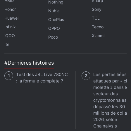
HMD
Sharp
Nothing
Honor
Sony
Nubia
Huawei
TCL
OnePlus
Infinix
Tecno
OPPO
iQOO
Xiaomi
Poco
Itel
#Dernières histoires
Test des JBL Live 780NC
Les pertes liées a
: la formule complète ?
attaques par « clé
molette » dans le
secteur des
cryptomonnaies o
dépassé les 30
millions de dollar
2026, selon
Chainalysis