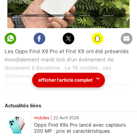
Les Oppo Find X9 Pro et Find X9 ont été présentés
mondialement mardi lors d'un événement de
lancement à Barcelone . Le 16 octobre , ces
téléphones aux caractéristiques techniques
afficher l'article complet
similaires avaient été lancés en Chine. Ils sont tous
deux équipés du processeur MediaTek Dimensity
9500 gravé en 3 nm , et offrent jusqu'à 512 Go de
Actualités liées
stockage interne UFS 4.1 et jusqu'à 16 Go de RAM
LPDDR5x . ColorOS 16, basé sur Android 16, est
mobiles
|
22 Avril 2026
Oppo Find X9s Pro lancé avec capteurs
inclus . Le modèle de base dispose d'une batterie
200 MP : prix et caractéristiques
de 7 025 mAh, tandis que le Find X9 Pro est doté d'