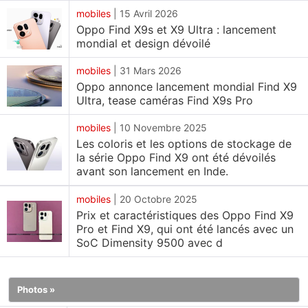
une batterie de 7 500 mAh .
mobiles
|
15 Avril 2026
Oppo Find X9s et X9 Ultra : lancement
mondial et design dévoilé
Les Find X9 Pro et Find X9 seront disponibles en
Inde dans les prochaines semaines . Vous pouvez
mobiles
|
31 Mars 2026
également consulter nos premières impressions sur
Oppo annonce lancement mondial Find X9
le Find X9 Pro , le modèle phare d'Oppo .
Ultra, tease caméras Find X9s Pro
Fonctionnant sous Android 16 avec l'interface
mobiles
|
10 Novembre 2025
ColorOS 16 d'Oppo, l'Oppo Find X9 Pro est un
Les coloris et les options de stockage de
smartphone double SIM. La marque promet cinq
la série Oppo Find X9 ont été dévoilés
avant son lancement en Inde.
mises à jour du système d' exploitation et six ans de
mises à jour de sécurité .
mobiles
|
20 Octobre 2025
Prix et caractéristiques des Oppo Find X9
Son écran AMOLED de 6,78 pouces ( 1 272 x 2 772
Pro et Find X9, qui ont été lancés avec un
SoC Dimensity 9500 avec d
pixels ) offre un format 20 : 9 , un taux de
rafraîchissement jusqu'à 120 Hz , une luminosité
maximale de 3 600 nits et une densité de pixels de
Photos »
450 ppp. De plus, il est compatible Dolby Vision ,