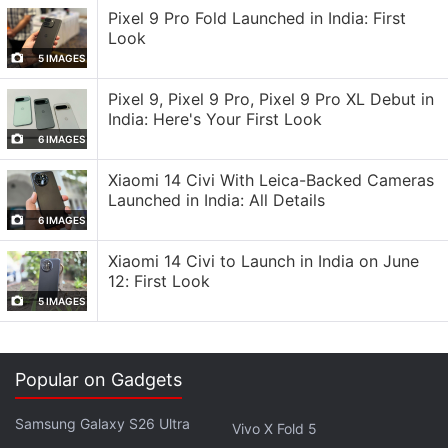
HDR10+, HDR Vivid, Splash Touch, et prend en
Pixel 9 Pro Fold Launched in India: First
Look
charge la gradation PWM à 2 160 Hz , la gradation
5 IMAGES
DC , couvre 100 % de l'espace colorimétrique DCI-
P3 et est protégé par un verre Corning Gorilla Glass
Pixel 9, Pixel 9 Pro, Pixel 9 Pro XL Debut in
India: Here's Your First Look
Victus 2.
6 IMAGES
L' écran bénéficie de la certification TÜV Rheinland
Xiaomi 14 Civi With Leica-Backed Cameras
Intelligent Eye Care 5.0 . Le nouvel Oppo Find X9
Launched in India: All Details
Pro est équipé du processeur haut de gamme
6 IMAGES
MediaTek Dimensity 9500 gravé en 3 nm , avec
Xiaomi 14 Civi to Launch in India on June
jusqu'à 16 Go de RAM LPDDR5x et jusqu'à 512 Go
12: First Look
de stockage interne UFS 4.1 . Il intègre également
5 IMAGES
un moteur haptique sur l' axe X.
Popular on Gadgets
Samsung Galaxy S26 Ultra
Vivo X Fold 5