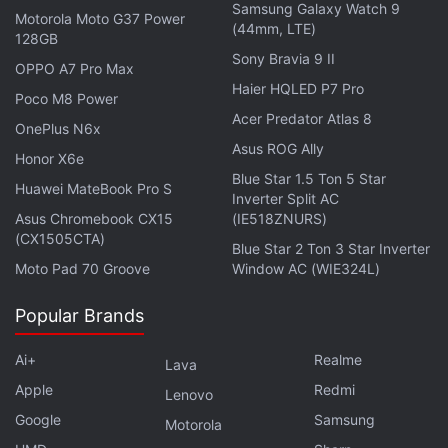
Samsung Galaxy Watch 9
Motorola Moto G37 Power
(44mm, LTE)
128GB
Sony Bravia 9 II
OPPO A7 Pro Max
Haier HQLED P7 Pro
Poco M8 Power
Acer Predator Atlas 8
OnePlus N6x
Asus ROG Ally
Honor X6e
Blue Star 1.5 Ton 5 Star
Huawei MateBook Pro S
Inverter Split AC
Asus Chromebook CX15
(IE518ZNURS)
(CX1505CTA)
Blue Star 2 Ton 3 Star Inverter
Moto Pad 70 Groove
Window AC (WIE324L)
Popular Brands
Ai+
Realme
Lava
Apple
Redmi
Lenovo
Google
Samsung
Motorola