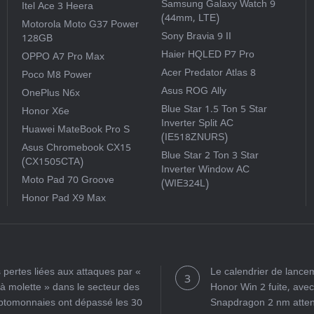
Samsung Galaxy Watch 9
Itel Ace 3 Heera
(44mm, LTE)
Motorola Moto G37 Power
Sony Bravia 9 II
128GB
Haier HQLED P7 Pro
OPPO A7 Pro Max
Acer Predator Atlas 8
Poco M8 Power
Asus ROG Ally
OnePlus N6x
Blue Star 1.5 Ton 5 Star
Honor X6e
Inverter Split AC
Huawei MateBook Pro S
(IE518ZNURS)
Asus Chromebook CX15
Blue Star 2 Ton 3 Star
(CX1505CTA)
Inverter Window AC
Moto Pad 70 Groove
(WIE324L)
Honor Pad X9 Max
 pertes liées aux attaques par «
Le calendrier de lance
 à molette » dans le secteur des
Honor Win 2 fuite, ave
ptomonnaies ont dépassé les 30
Snapdragon 2 nm atte