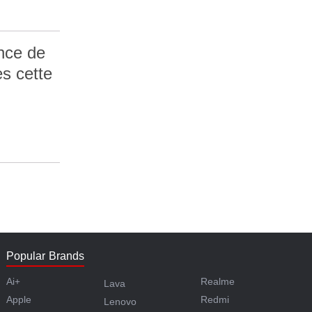
ance de
s cette
Popular Brands
Ai+
Realme
Lava
Apple
Redmi
Lenovo