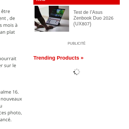
AVIS
 être
Test de l'Asus
nt , de
Zenbook Duo 2026
(UX807)
s mois à
ran plat
PUBLICITÉ
Trending Products »
pourrait
er sur le
ealme 16.
s nouveaux
ou
ces photo,
vancé.