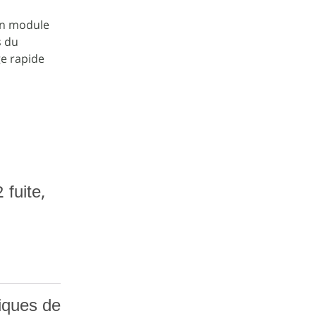
un module
s du
e rapide
fuite,
tiques de