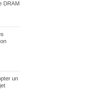
 de DRAM
es
son
pter un
jet