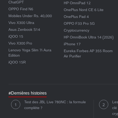
ChatGPT
HP OmniPad 12
OPPO Find N6
OnePlus Nord CE 6 Lite
Mobiles Under Rs. 40,000
OnePlus Pad 4
Vivo X300 Ultra
OPPO F33 Pro 5G
Asus Zenbook S14
Cryptocurrency
iQOO 15
HP OmniBook Ultra 14 (2026)
Vivo X300 Pro
iPhone 17
Lenovo Yoga Slim 7i Aura
Eureka Forbes AP 355 Room
Edition
Air Purifier
iQOO 15R
#Dernières histoires
Test des JBL Live 780NC : la formule
Les
complète ?
clé
cry