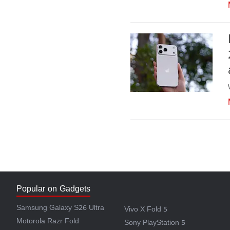
Popular on Gadgets
Samsung Galaxy S26 Ultra
Vivo X Fold 5
Motorola Razr Fold
Sony PlayStation 5