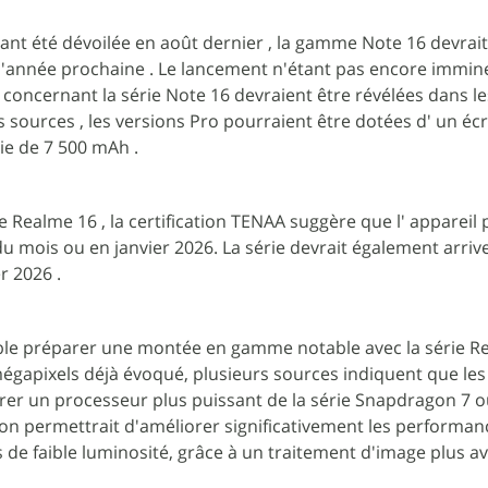
ant été dévoilée en août dernier , la gamme Note 16 devrait
'année prochaine . Le lancement n'étant pas encore immine
concernant la série Note 16 devraient être révélées dans le
s sources , les versions Pro pourraient être dotées d' un éc
ie de 7 500 mAh .
e Realme 16 , la certification TENAA suggère que l' appareil 
fin du mois ou en janvier 2026. La série devrait également arriv
r 2026 .
ble préparer une montée en gamme notable avec la série R
mégapixels déjà évoqué, plusieurs sources indiquent que le
rer un processeur plus puissant de la série Snapdragon 7 
ion permettrait d'améliorer significativement les performan
e faible luminosité, grâce à un traitement d'image plus a