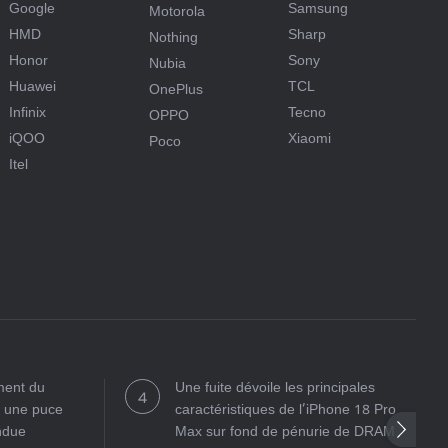
Google
Samsung
Motorola
HMD
Sharp
Nothing
Honor
Sony
Nubia
Huawei
TCL
OnePlus
Infinix
Tecno
OPPO
iQOO
Xiaomi
Poco
Itel
ment du
Une fuite dévoile les principales
c une puce
caractéristiques de l’iPhone 18 Pro
ndue
Max sur fond de pénurie de DRAM