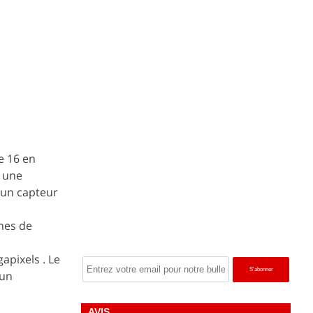
e 16 en
n une
 un capteur
nes de
apixels . Le
 un