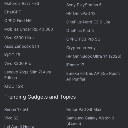
Motorola Razr Fold
Sony PlayStation 5
distincte , laissant entendre que Samsung pourrait
ChatGPT
HP OmniPad 12
dévoiler un deuxième modèle Fold haut de gamme
OPPO Find N6
aux côtés du Fold 8 classique l'année prochaine .
OnePlus Nord CE 6 Lite
Mobiles Under Rs. 40,000
OnePlus Pad 4
Vivo X300 Ultra
OPPO F33 Pro 5G
Asus Zenbook S14
Cryptocurrency
iQOO 15
HP OmniBook Ultra 14 (2026)
Vivo X300 Pro
iPhone 17
Lenovo Yoga Slim 7i Aura
Eureka Forbes AP 355 Room
Edition
Air Purifier
iQOO 15R
Trending Gadgets and Topics
Redmi 17 5G
Honor Pad X9 Max
Vivo S2
Samsung Galaxy Watch 9
(44mm)
Itel Ace 3 Heera