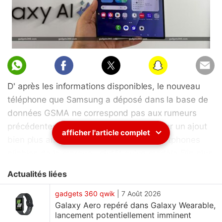
D' après les informations disponibles, le nouveau
téléphone que Samsung a déposé dans la base de
données GSMA ne correspond pas aux rumeurs
précédentes . Cette fiche semble indiquer un ajout
afficher l'article complet
bien plus ambitieux à la gamme de smartphones
pliables de la marque , plutôt qu'un modèle Flip plus
abordable . La référence SM-F971U et son nom de
Actualités liées
code surprenant laissent penser que Samsung
pourrait envisager une nouvelle orientation pour la
gadgets 360 qwik
|
7 Août 2026
Galaxy Aero repéré dans Galaxy Wearable,
série Galaxy Z Fold en 2026. Selon les premières
lancement potentiellement imminent
informations , l' entreprise prévoit un second modèle