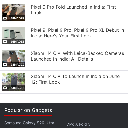
liste mentionne également le nom de code H8, qui
Pixel 9 Pro Fold Launched in India: First
ne correspond pas à la nomenclature habituelle de
Look
Samsung pour la gamme Fold principale .
5 IMAGES
Pixel 9, Pixel 9 Pro, Pixel 9 Pro XL Debut in
India: Here's Your First Look
Les premières versions du Galaxy Z Fold de
6 IMAGES
Samsung suivaient une procédure interne distincte .
Le nom de code Q6 et le numéro de modèle SM-
Xiaomi 14 Civi With Leica-Backed Cameras
Launched in India: All Details
F956 étaient associés au Galaxy Z Fold 6. Le Galaxy
6 IMAGES
Z Fold 7 utilisait le numéro de modèle SM-F966 et
le nom de code Q7. Le prochain Galaxy Z Fold 8,
Xiaomi 14 Civi to Launch in India on June
12: First Look
prévu pour 2026, devrait suivre une procédure
5 IMAGES
similaire avec le numéro de modèle SM-F976 et le
nom de code Q8.
Popular on Gadgets
En revanche, le nom de code H8 récemment
Samsung Galaxy S26 Ultra
Vivo X Fold 5
découvert indique une voie de développement