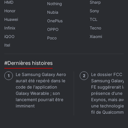
HMD
Sharp
Nothing
Honor
Sony
Nubia
Huawei
TCL
OnePlus
Infinix
Tecno
OPPO
iQOO
Xiaomi
Poco
Itel
#Dernières histoires
Le Samsung Galaxy Aero
Le dossier FCC d
aurait été repéré dans le
Samsung Galaxy 
code de l'application
FE suggérerait la
Galaxy Wearable ; son
présence d'une p
lancement pourrait être
Exynos, mais avec
imminent
une technologie 
fil de Qualcomm