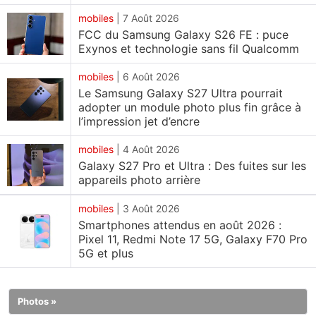
Fold haut de gamme, ce qui pourrait renforcer son
mobiles
|
7 Août 2026
FCC du Samsung Galaxy S26 FE : puce
offre premium dans un marché des smartphones
Exynos et technologie sans fil Qualcomm
pliables de plus en plus concurrentiel.
Le numéro de produit SM-F971U, initialement
mobiles
|
6 Août 2026
attribué au Galaxy Z Flip 8 FE, désignerait en réalité
Le Samsung Galaxy S27 Ultra pourrait
adopter un module photo plus fin grâce à
un tout autre smartphone pliable , selon un article
l’impression jet d’encre
de SmartPrix .
mobiles
|
4 Août 2026
Galaxy S27 Pro et Ultra : Des fuites sur les
appareils photo arrière
L' article précise que la méthode de numérotation
des modèles de Samsung est restée inchangée
mobiles
|
3 Août 2026
depuis des années. L' entreprise utilise la série SM-
Smartphones attendus en août 2026 :
Pixel 11, Redmi Note 17 5G, Galaxy F70 Pro
F7xx pour les modèles Flip et la série SM-F9xx pour
5G et plus
les appareils Fold . Par conséquent , un appareil
dont le nom commence par le préfixe F97x a peu de
chances d' appartenir à la gamme Galaxy Z Flip . La
Photos »