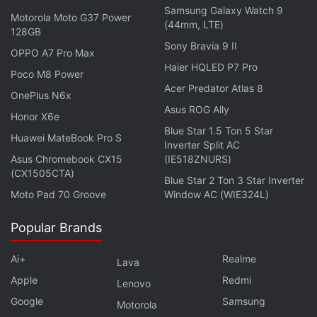
Samsung Galaxy Watch 9
Motorola Moto G37 Power
(44mm, LTE)
128GB
Sony Bravia 9 II
OPPO A7 Pro Max
Haier HQLED P7 Pro
Poco M8 Power
Acer Predator Atlas 8
OnePlus N6x
Asus ROG Ally
Honor X6e
Blue Star 1.5 Ton 5 Star
Huawei MateBook Pro S
Inverter Split AC
Asus Chromebook CX15
(IE518ZNURS)
(CX1505CTA)
Blue Star 2 Ton 3 Star Inverter
Moto Pad 70 Groove
Window AC (WIE324L)
Popular Brands
Ai+
Realme
Lava
Apple
Redmi
Lenovo
Google
Samsung
Motorola