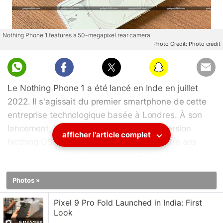
Nothing Phone 1 features a 50-megapixel rear camera
Photo Credit: Photo credit
Le Nothing Phone 1 a été lancé en Inde en juillet
2022. Il s'agissait du premier smartphone de cette
entreprise technologique basée à Londres. À son
lancement, l'appareil était équipé de la version
afficher l'article complet
Nothing OS 1, basée sur Android 12. Quatre ans
après son lancement, le Nothing Phone 1 a
récemment reçu sa dernière mise à jour du système
Photos »
d'exploitation, marquant ainsi la fin de son cycle de
vie logiciel. La société dirigée par Carl Pei a
Pixel 9 Pro Fold Launched in India: First
commencé à déployer la dernière mise à jour avec
Look
Android 15, qui apporte diverses corrections de
5 IMAGES