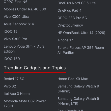
OPPO Find N6
logiciel, au cours duquel il a bénéficié de trois mises
OnePlus Nord CE 6 Lite
Mobiles Under Rs. 40,000
à jour majeures du système d'exploitation et de
OnePlus Pad 4
quatre années de mises à jour logicielles.
Vivo X300 Ultra
OPPO F33 Pro 5G
Asus Zenbook S14
Cryptocurrency
L'entreprise indique que la dernière mise à jour du
iQOO 15
HP OmniBook Ultra 14 (2026)
Nothing Phone 1 apporte des améliorations
Vivo X300 Pro
iPhone 17
générales, ainsi que diverses corrections de
Lenovo Yoga Slim 7i Aura
Eureka Forbes AP 355 Room
bogues. La dernière version du firmware
Edition
Air Purifier
améliorerait également la « stabilité globale du
iQOO 15R
système ». De plus, le Nothing Phone 1 reçoit
Trending Gadgets and Topics
également le dernier correctif de sécurité de juillet
2026. L'entreprise technologique a également
Redmi 17 5G
Honor Pad X9 Max
précisé : « Votre appareil [Nothing Phone 1] peut
Vivo S2
Samsung Galaxy Watch 9
consommer davantage d'énergie et devenir plus
(44mm)
Itel Ace 3 Heera
chaud pendant l'installation. Les performances
Samsung Galaxy Watch 9
Motorola Moto G37 Power
reviendront à la normale une fois la mise à jour
(44mm, LTE)
128GB
terminée. »
Sony Bravia 9 II