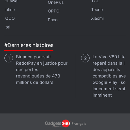
Huawei
TCL
OnePlus
mémoire vive LPDDR5 et jusqu'à 256 Go de
Infinix
Tecno
OPPO
stockage interne. Il intègre une batterie de 4 500
iQOO
Xiaomi
mAh prenant en charge la recharge rapide filaire à
Poco
Itel
33 W. Le téléphone dispose d'un double appareil
photo arrière, dont le capteur principal de 50
mégapixels.
#Dernières histoires
Binance poursuit
Le Vivo V80 Lite 
RedotPay en justice pour
repéré dans la lis
des pertes
des appareils
revendiquées de 473
compatibles avec
millions de dollars
Google Play ; son
lancement sembl
imminent