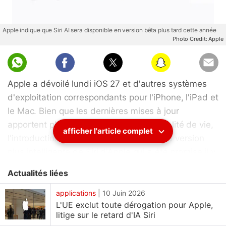
Apple indique que Siri AI sera disponible en version bêta plus tard cette année
Photo Credit: Apple
Apple a dévoilé lundi iOS 27 et d'autres systèmes
d'exploitation correspondants pour l'iPhone, l'iPad et
le Mac. Bien que les dernières mises à jour
apportent plusieurs améliorations de qualité de vie,
afficher l'article complet
l'introduction la plus notable est Siri AI, la version
plus intelligente de Siri d'Apple qui a été promise il y
a près de deux ans. La refonte majeure de
Actualités liées
l'assistant vocal du géant technologique basé à
Cupertino sortira avec iOS 27 plus tard cette année.
applications
|
10 Juin 2026
L'UE exclut toute dérogation pour Apple,
Cependant, Apple a déclaré que les utilisateurs de
litige sur le retard d'IA Siri
l'Union européenne (UE) ne recevront pas la