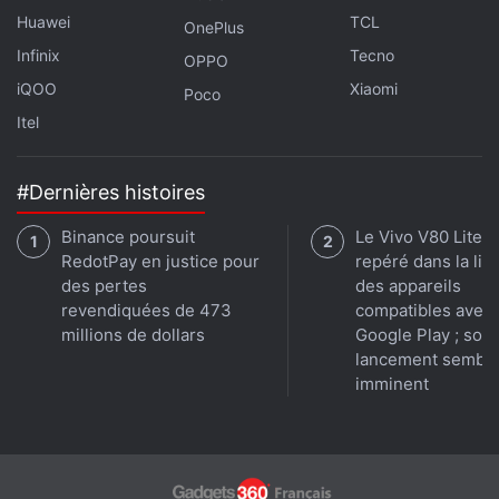
disponible dans l'UE sur macOS 27 et visionOS 27,
Huawei
TCL
OnePlus
tandis qu'elle poursuit ses discussions avec les
Infinix
Tecno
régulateurs et travaille à l'introduction de la
OPPO
fonctionnalité dans la région de l'UE.
iQOO
Xiaomi
Poco
Itel
#Dernières histoires
Binance poursuit
Le Vivo V80 Lite 
RedotPay en justice pour
repéré dans la lis
des pertes
des appareils
revendiquées de 473
compatibles avec
millions de dollars
Google Play ; son
lancement sembl
imminent