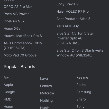
applications avec des protections insuffisantes.
Sony Bravia 9 II
OPPO A7 Pro Max
Haier HQLED P7 Pro
Pour répondre à ces préoccupations, Apple a
Poco M8 Power
déclaré avoir proposé un cadre appelé Trusted
Acer Predator Atlas 8
OnePlus N6x
System Agent. En théorie, il pourrait servir
Asus ROG Ally
Honor X6e
d'intermédiaire et permettre à des assistants tiers
Blue Star 1.5 Ton 5 Star
Huawei MateBook Pro S
d'accéder aux capacités de l'appareil sans
Inverter Split AC
Asus Chromebook CX15
(IE518ZNURS)
compromettre la vie privée des utilisateurs. Le
(CX1505CTA)
Blue Star 2 Ton 3 Star Inverter
fabricant d'iPhone a également suggéré un
Moto Pad 70 Groove
Window AC (WIE324L)
déploiement progressif de Siri AI dans l'UE, tout en
mettant progressivement en œuvre ces protections
Popular Brands
sur une période de 18 mois. Cependant, Apple a
Ai+
Realme
déclaré que la Commission européenne n'avait
Lava
approuvé aucune de ses propositions.
Apple
Redmi
Lenovo
Google
Samsung
Motorola
Mais cela ne signifie pas que l'IA de Siri ne sera pas
HMD
Sharp
Nothing
disponible du tout. Selon la société, il sera toujours
Honor
Sony
Nubia