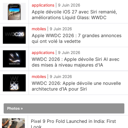
nouvelle expérience Siri AI lors de la sortie d'iOS 27
applications
|
9 Juin 2026
Apple dévoile iOS 27 avec Siri remanié,
et iPadOS 27.
améliorations Liquid Glass: WWDC
Les fonctionnalités de l'IA de Siri ne seront pas
mobiles
|
9 Juin 2026
disponibles dans l'UE sur iOS 27
Apple WWDC 2026 : 7 grandes annonces
qui ont volé la vedette
Dans une déclaration publiée lundi, Apple a déclaré
que les utilisateurs de l'UE n'auront pas accès à Siri
applications
|
9 Juin 2026
AI et sa suite de nouvelles capacités lors du
WWDC 2026 : Apple dévoile Siri AI avec
des mises à niveau majeures d'IA
lancement d'iOS 27 et iPadOS 27 plus tard cette
année. Selon la société, les fonctionnalités
mobiles
|
9 Juin 2026
affectées par le retard incluent une application
WWDC 2026: Apple dévoile une nouvelle
architecture d’IA pour Siri
dédiée à Siri pour revisiter les conversations, des
outils d'intelligence visuelle étendus, des fonctions
intégrées d'aide à l'écriture, le mode Siri dans
Photos »
l'application Camera sur iPhone et plusieurs autres
expériences alimentées par l'IA annoncées lors de la
Pixel 9 Pro Fold Launched in India: First
Look