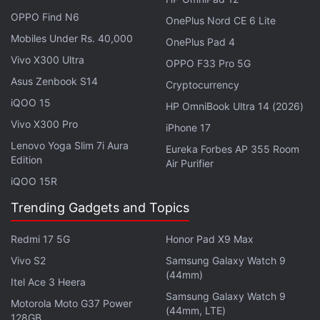
OPPO Find N6
Ainsi, les développeurs basés dans la région ne
OnePlus Nord CE 6 Lite
pourront pas tester ou intégrer les nouvelles
Mobiles Under Rs. 40,000
OnePlus Pad 4
capacités de l'IA Siri dans leurs applications sur iOS
Vivo X300 Ultra
OPPO F33 Pro 5G
27, iPadOS 27, watchOS 27 et d'autres
Asus Zenbook S14
Cryptocurrency
micrologiciels.
iQOO 15
HP OmniBook Ultra 14 (2026)
Vivo X300 Pro
iPhone 17
Apple a fait valoir que le retard découle de
Lenovo Yoga Slim 7i Aura
l'interprétation par la Commission européenne du
Eureka Forbes AP 355 Room
Edition
Air Purifier
Digital Markets Act (DMA). La société affirme que
iQOO 15R
cela l'obligerait à accorder aux assistants virtuels
tiers un accès étendu aux données des utilisateurs
Trending Gadgets and Topics
et aux fonctions des appareils. Selon l'interprétation
Redmi 17 5G
Honor Pad X9 Max
actuelle, elle accorderait aux systèmes d'IA
Vivo S2
Samsung Galaxy Watch 9
externes la permission de lire et d'envoyer des
(44mm)
Itel Ace 3 Heera
messages, d'accéder à des fichiers, de faire des
Samsung Galaxy Watch 9
achats et d'exécuter des actions entre les
Motorola Moto G37 Power
(44mm, LTE)
128GB