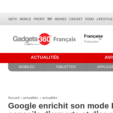
NDTV
WORLD
PROFIT
हिंदी
MOVIES
CRICKET
FOOD
LIFESTYLE
Française
Française
ACTUALITÉS
AVI
MOBILES
TABLETTES
APPLICA
Accueil
actualités
actualités
Google enrichit son mode I