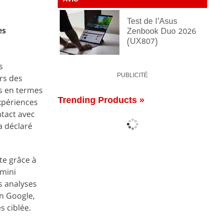
AVIS
Test de l'Asus
es
Zenbook Duo 2026
(UX807)
s
PUBLICITÉ
rs des
ns en termes
Trending Products »
expériences
ntact avec
a déclaré
te grâce à
emini
s analyses
on Google,
s ciblée.