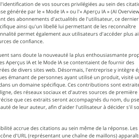
l'identification de vos sources privilégiées au sein des citati
e générée par le « Mode IA » ou l'« Aperçu IA » (AI Overview
t des abonnements d'actualités de l'utilisateur, ce dernier
fique ainsi qu'un libellé lui permettant de les reconnaître
nnalité permet également aux utilisateurs d'accéder plus 
urces de confiance.
ituent sans doute la nouveauté la plus enthousiasmante pro
les Aperçus IA et le Mode IA se contentaient de fournir des
irées de divers sites web. Désormais, l'entreprise y intègre
ques émanant de personnes ayant utilisé un produit, visité u
dans un domaine spécifique. Ces contributions sont extrait
ligne, des réseaux sociaux et d'autres sources de première
précise que ces extraits seront accompagnés du nom, du 
 de leur auteur, afin d'aider l'utilisateur à décider s'il s
bilité accrue des citations au sein même de la réponse. Les 
icône d'URL (représentant une chaîne de maillons) apparaît