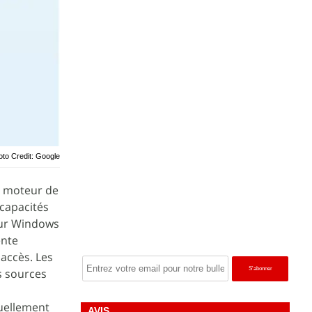
oto Credit: Google
on moteur de
 capacités
our Windows
ente
'accès. Les
s sources
tuellement