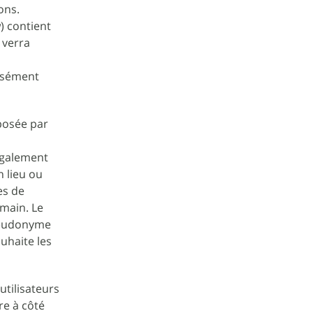
ons.
) contient
 verra
aisément
posée par
 également
n lieu ou
es de
 main. Le
pseudonyme
ouhaite les
utilisateurs
re à côté