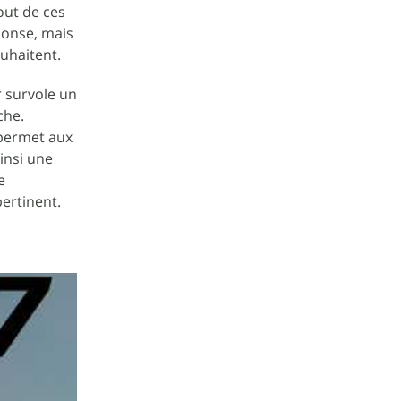
out de ces
ponse, mais
ouhaitent.
r survole un
che.
 permet aux
ainsi une
e
pertinent.