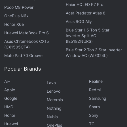
Haier HQLED P7 Pro
Dans un autre registre, la OnePlus Watch Lite et le
Poco M8 Power
OnePlus 15R , le smartphone haut de gamme axé
Acer Predator Atlas 8
OnePlus N6x
sur la performance, seront également dévoilés lors
Asus ROG Ally
Honor X6e
de l' événement de lancement le 17 décembre .
Blue Star 1.5 Ton 5 Star
Huawei MateBook Pro S
Inverter Split AC
Asus Chromebook CX15
(IE518ZNURS)
(CX1505CTA)
Blue Star 2 Ton 3 Star Inverter
Moto Pad 70 Groove
Window AC (WIE324L)
Popular Brands
Ai+
Realme
Lava
Apple
Redmi
Lenovo
Google
Samsung
Motorola
HMD
Sharp
Nothing
Honor
Sony
Nubia
Huawei
TCL
OnePlus