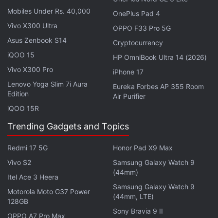
OnePlus s'apprête à lancer la OnePlus Pad Go 2 le
Mobiles Under Rs. 40,000
OnePlus Pad 4
17 décembre dans plusieurs pays , les ventes
Vivo X300 Ultra
OPPO F33 Pro 5G
débutant le 18 décembre . Selon des informations
Asus Zenbook S14
Cryptocurrency
officiellement vérifiées , la tablette est dotée d' un
iQOO 15
HP OmniBook Ultra 14 (2026)
grand écran de 12,1 pouces avec Dolby Vision, un
Vivo X300 Pro
iPhone 17
format d'image 7:5 , une luminosité maximale de
Lenovo Yoga Slim 7i Aura
Eureka Forbes AP 355 Room
900 nits et un taux de rafraîchissement de 120 Hz.
Edition
Air Purifier
iQOO 15R
La tablette Pad Go 2 sera alimentée par la puce
Dimensity 7300 Ultra et une batterie de 10 050
Trending Gadgets and Topics
mAh avec charge filaire de 33 W. Outre des
Redmi 17 5G
Honor Pad X9 Max
fonctionnalités telles que des améliorations du
Vivo S2
Samsung Galaxy Watch 9
logiciel Open Canvas pour le multitâche et une
(44mm)
Itel Ace 3 Heera
certification de protection oculaire , elle inclut
Samsung Galaxy Watch 9
également le premier stylet de la série Go .
Motorola Moto G37 Power
(44mm, LTE)
128GB
Sony Bravia 9 II
OPPO A7 Pro Max