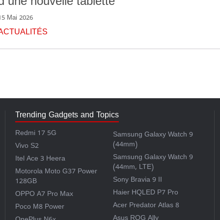
d'une nouvelle tablette
15 Mai 2026
ACTUALITÉS
Trending Gadgets and Topics
Redmi 17 5G
Samsung Galaxy Watch 9
(44mm)
Vivo S2
Samsung Galaxy Watch 9
Itel Ace 3 Heera
(44mm, LTE)
Motorola Moto G37 Power
Sony Bravia 9 II
128GB
Haier HQLED P7 Pro
OPPO A7 Pro Max
Acer Predator Atlas 8
Poco M8 Power
Asus ROG Ally