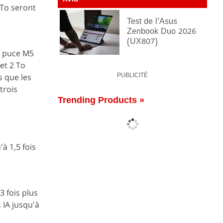
AVIS
 To seront
Test de l'Asus
Zenbook Duo 2026
(UX807)
la puce M5
et 2 To
s que les
PUBLICITÉ
trois
Trending Products »
à 1,5 fois
3 fois plus
 IA jusqu'à