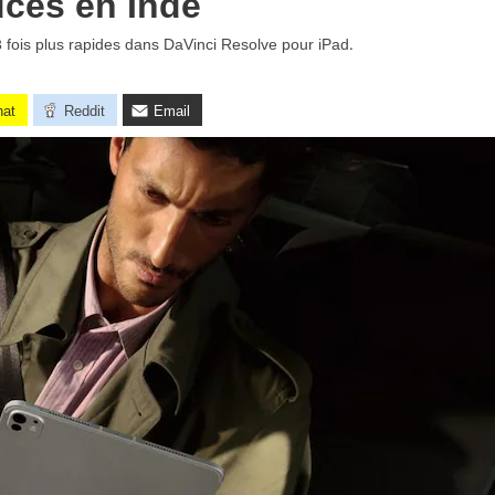
ces en Inde
,3 fois plus rapides dans DaVinci Resolve pour iPad.
hat
Reddit
Email