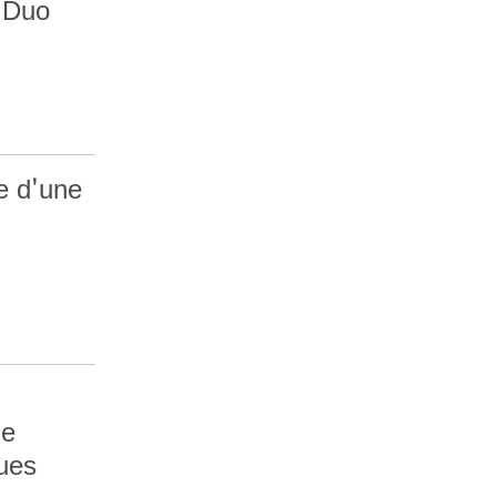
a Duo
e d'une
ne
ques