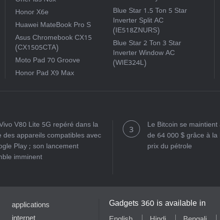
OnePlus N6x
Blue Star 1.5 Ton 5 Star
Honor X6e
Inverter Split AC
Huawei MateBook Pro S
(IE518ZNURS)
Asus Chromebook CX15
Blue Star 2 Ton 3 Star
(CX1505CTA)
Inverter Window AC
Moto Pad 70 Groove
(WIE324L)
Honor Pad X9 Max
Vivo V80 Lite 5G repéré dans la
Le Bitcoin se maintien
te des appareils compatibles avec
de 64 000 $ grâce à la
gle Play ; son lancement
prix du pétrole
ble imminent
Gadgets 360 is available in
applications
internet