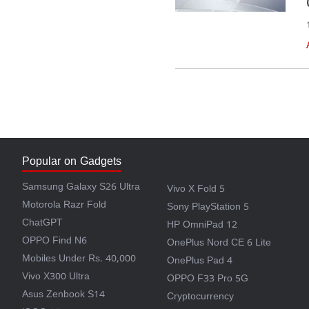
Popular on Gadgets
Samsung Galaxy S26 Ultra
Vivo X Fold 5
Motorola Razr Fold
Sony PlayStation 5
ChatGPT
HP OmniPad 12
OPPO Find N6
OnePlus Nord CE 6 Lite
Mobiles Under Rs. 40,000
OnePlus Pad 4
Vivo X300 Ultra
OPPO F33 Pro 5G
Asus Zenbook S14
Cryptocurrency