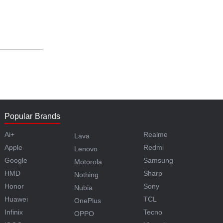
Popular Brands
Ai+
Realme
Lava
Apple
Redmi
Lenovo
Google
Samsung
Motorola
HMD
Sharp
Nothing
Honor
Sony
Nubia
Huawei
TCL
OnePlus
Infinix
Tecno
OPPO