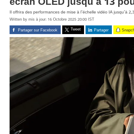
écran OLED jusqu'à 13 pou
Il offrira des performances de mise à l'échelle vidéo IA jusqu'à 2
Written by
mis à jour: 16 Octobre 2025 20:00 IST
Tweet
Partager sur Facebook
Partager
Snapc