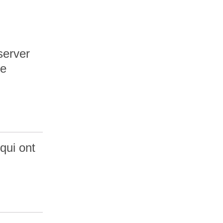
server
de
ui ont