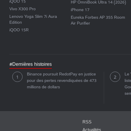
iQOO 15
HP OmniBook Ultra 14 (2026)
Vivo X300 Pro
iPhone 17
Lenovo Yoga Slim 7i Aura
Eureka Forbes AP 355 Room
Edition
Air Purifier
iQOO 15R
#Dernières histoires
Binance poursuit RedotPay en justice
Le 
pour des pertes revendiquées de 473
lis
millions de dollars
Goo
sem
RSS
Actualités