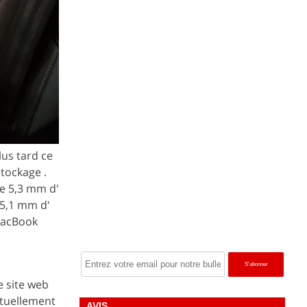
lus tard ce
stockage .
e 5,3 mm d'
 5,1 mm d'
 MacBook
e site web
ctuellement