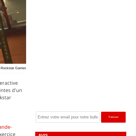
t: Rockstar Games
eractive
intes d'un
kstar
bande-
xercice