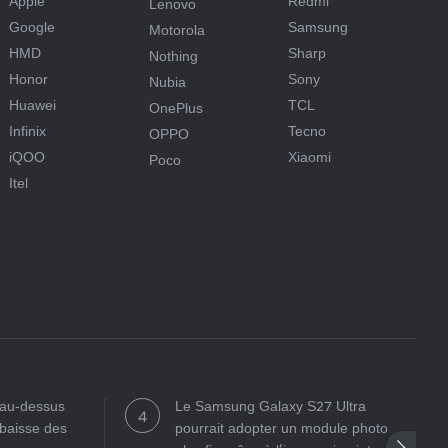
Apple
Redmi
Lenovo
Google
Samsung
Motorola
HMD
Sharp
Nothing
Honor
Sony
Nubia
Huawei
TCL
OnePlus
Infinix
Tecno
OPPO
iQOO
Xiaomi
Poco
Itel
t au-dessus
Le Samsung Galaxy S27 Ultra
 baisse des
pourrait adopter un module photo