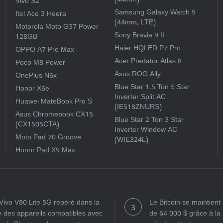
(44mm)
Vivo S2
Samsung Galaxy Watch 9
Itel Ace 3 Heera
(44mm, LTE)
Motorola Moto G37 Power
Sony Bravia 9 II
128GB
Haier HQLED P7 Pro
OPPO A7 Pro Max
Acer Predator Atlas 8
Poco M8 Power
Asus ROG Ally
OnePlus N6x
Blue Star 1.5 Ton 5 Star
Honor X6e
Inverter Split AC
Huawei MateBook Pro S
(IE518ZNURS)
Asus Chromebook CX15
Blue Star 2 Ton 3 Star
(CX1505CTA)
Inverter Window AC
Moto Pad 70 Groove
(WIE324L)
Honor Pad X9 Max
Vivo V80 Lite 5G repéré dans la
Le Bitcoin se maintien
te des appareils compatibles avec
de 64 000 $ grâce à la