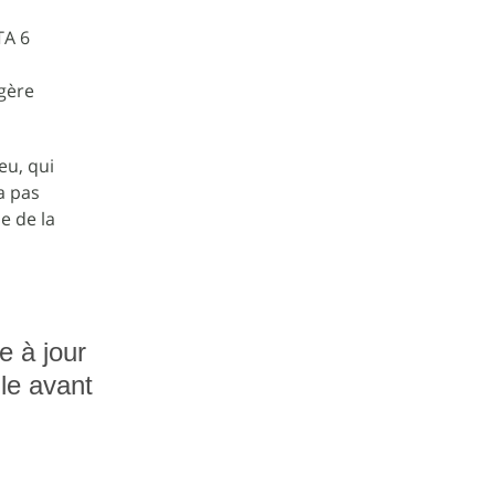
TA 6
ggère
eu, qui
a pas
e de la
e à jour
le avant