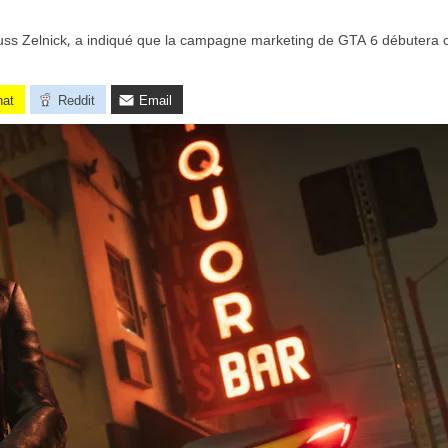
auss Zelnick, a indiqué que la campagne marketing de GTA 6 débutera c
hat
Reddit
Email