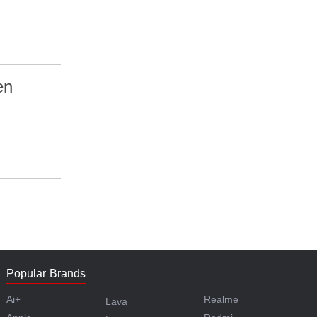
en
Popular Brands
Ai+
Realme
Lava