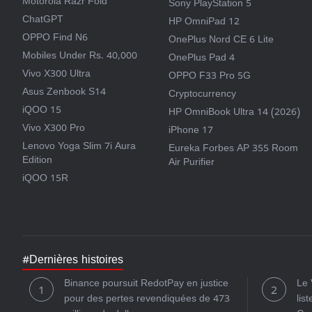
Motorola Razr Fold
Sony PlayStation 5
ChatGPT
HP OmniPad 12
OPPO Find N6
OnePlus Nord CE 6 Lite
Mobiles Under Rs. 40,000
OnePlus Pad 4
Vivo X300 Ultra
OPPO F33 Pro 5G
Asus Zenbook S14
Cryptocurrency
iQOO 15
HP OmniBook Ultra 14 (2026)
Vivo X300 Pro
iPhone 17
Lenovo Yoga Slim 7i Aura
Eureka Forbes AP 355 Room
Edition
Air Purifier
iQOO 15R
#Dernières histoires
Binance poursuit RedotPay en justice
Le 
pour des pertes revendiquées de 473
lis