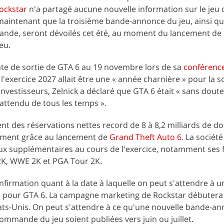
ockstar
n'a partagé aucune nouvelle information sur le jeu 
aintenant que la troisième bande-annonce du jeu, ainsi que
mande, seront dévoilés cet été, au moment du lancement de 
eu.
ate de sortie de GTA 6 au 19 novembre lors de sa
conférence
l'exercice 2027 allait être une « année charnière » pour la s
vestisseurs, Zelnick a déclaré que GTA 6 était « sans doute
 attendu de tous les temps ».
t des réservations nettes record de 8 à 8,2 milliards de do
alement grâce au lancement de
Grand Theft Auto 6
. La société
eux supplémentaires au cours de l'exercice, notamment ses 
2K, WWE 2K et PGA Tour 2K.
onfirmation quant à la date à laquelle on peut s'attendre à u
pour GTA 6. La campagne marketing de Rockstar débutera c
ts-Unis. On peut s'attendre à ce qu'une nouvelle bande-an
mmande du jeu soient publiées vers juin ou juillet.