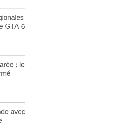
gionales
de GTA 6
rée ; le
irmé
nde avec
e