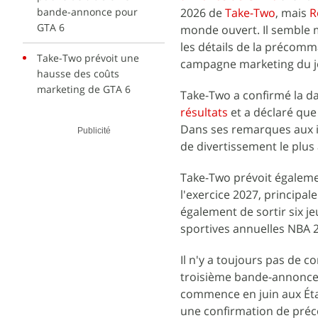
bande-annonce pour
2026 de
Take-Two
, mais
R
GTA 6
monde ouvert. Il semble m
les détails de la précom
Take-Two prévoit une
campagne marketing du j
hausse des coûts
marketing de GTA 6
Take-Two a confirmé la d
résultats
et a déclaré que 
Dans ses remarques aux in
Publicité
de divertissement le plus
Take-Two prévoit égalemen
l'exercice 2027, princip
également de sortir six j
sportives annuelles NBA 
Il n'y a toujours pas de c
troisième bande-annonce 
commence en juin aux Éta
une confirmation de préco