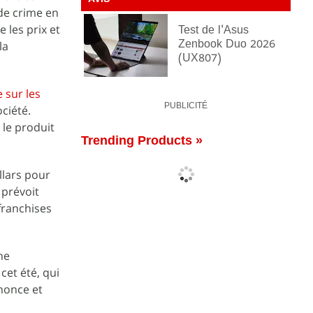
AVIS
de crime en
 les prix et
Test de l'Asus
Zenbook Duo 2026
la
(UX807)
 sur les
PUBLICITÉ
ociété.
 le produit
Trending Products »
llars pour
 prévoit
franchises
ne
et été, qui
nonce et