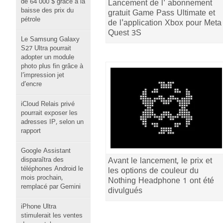
de 64 000 $ grâce à la
Lancement de l' abonnement
baisse des prix du
gratuit Game Pass Ultimate et
pétrole
de l'application Xbox pour Meta
Quest 3S
Le Samsung Galaxy
S27 Ultra pourrait
adopter un module
photo plus fin grâce à
l’impression jet
d’encre
iCloud Relais privé
pourrait exposer les
adresses IP, selon un
rapport
Google Assistant
disparaîtra des
Avant le lancement, le prix et
téléphones Android le
les options de couleur du
mois prochain,
Nothing Headphone 1 ont été
remplacé par Gemini
divulgués
iPhone Ultra
stimulerait les ventes