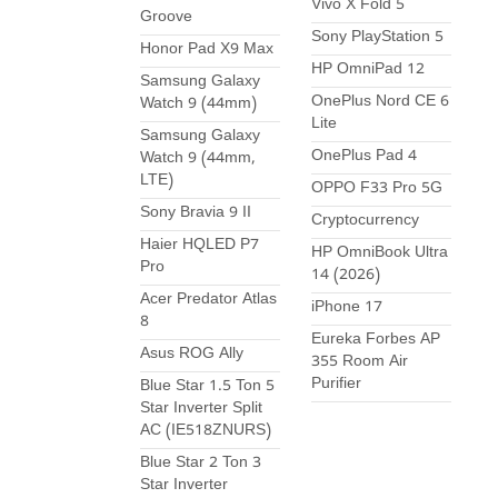
Vivo X Fold 5
Groove
Sony PlayStation 5
Honor Pad X9 Max
HP OmniPad 12
Samsung Galaxy
OnePlus Nord CE 6
Watch 9 (44mm)
Lite
Samsung Galaxy
OnePlus Pad 4
Watch 9 (44mm,
LTE)
OPPO F33 Pro 5G
Sony Bravia 9 II
Cryptocurrency
Haier HQLED P7
HP OmniBook Ultra
Pro
14 (2026)
Acer Predator Atlas
iPhone 17
8
Eureka Forbes AP
Asus ROG Ally
355 Room Air
Purifier
Blue Star 1.5 Ton 5
Star Inverter Split
AC (IE518ZNURS)
Blue Star 2 Ton 3
Star Inverter