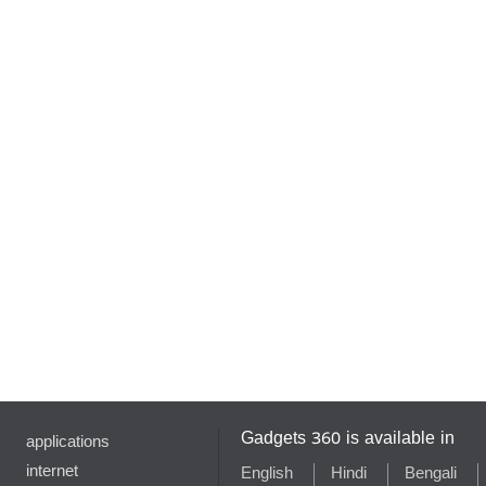
Gadgets 360 is available in
applications
internet
English
Hindi
Bengali