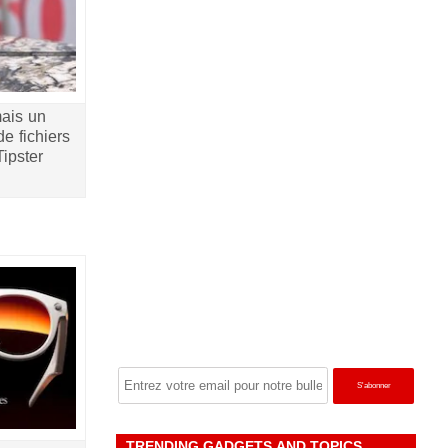
ais un
de fichiers
Tipster