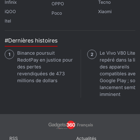
dévoiler non seulement les caractéristiques
Infinix
Tecno
OPPO
techniques complètes de ses nouveaux produits,
iQOO
Xiaomi
Poco
mais aussi sa feuille de route pour les mois à venir.
Itel
#Dernières histoires
Binance poursuit
Le Vivo V80 Lite 
RedotPay en justice pour
repéré dans la lis
des pertes
des appareils
revendiquées de 473
compatibles avec
millions de dollars
Google Play ; son
lancement sembl
imminent
RSS
Actualités