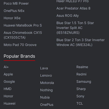
Haier HQLED P7 Pro
Poco M8 Power
En parallèle, des fuites suggèrent que le Nothing
Acer Predator Atlas 8
OnePlus N6x
Phone 3 pourrait bénéficier d'un design revu, d'un
Asus ROG Ally
Honor X6e
nouveau processeur Qualcomm Snapdragon de
Blue Star 1.5 Ton 5 Star
série 8 et d'un affichage OLED plus lumineux. Le
Huawei MateBook Pro S
Inverter Split AC
smartphone conserverait l'interface Glyph,
Asus Chromebook CX15
(IE518ZNURS)
(CX1505CTA)
caractéristique de la marque, mais pourrait intégrer
Blue Star 2 Ton 3 Star Inverter
davantage de fonctionnalités personnalisables.
Moto Pad 70 Groove
Window AC (WIE324L)
Popular Brands
Le lancement conjoint du Nothing Phone 3 et du
Headphone 1 le 1er juillet marquerait une étape
Ai+
Realme
Lava
importante dans la stratégie de diversification de la
Apple
Redmi
Lenovo
marque.
Google
Samsung
Motorola
HMD
Sharp
Nothing
La présentation officielle est prévue lors d'un
Honor
Sony
événement en ligne diffusé sur les canaux sociaux
Nubia
Huawei
TCL
de Nothing. À cette occasion, la marque devrait
OnePlus