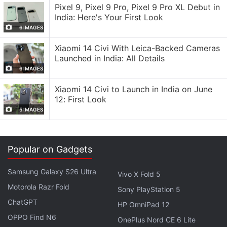
Uni et de l' Europe .
Pixel 9, Pixel 9 Pro, Pixel 9 Pro XL Debut in
India: Here's Your First Look
Selon un rapport de Dealabs, le Nothing Headphone
6 IMAGES
1 pourrait être vendu au prix de 299 EUR ( environ
Xiaomi 14 Civi With Leica-Backed Cameras
29 700 roupies ) dans certaines régions
Launched in India: All Details
européennes . Au Royaume -Uni, le prix devrait
6 IMAGES
atteindre 299 GBP ( environ 34 700 roupies ) . Ce
Xiaomi 14 Civi to Launch in India on June
casque audio portable devrait être disponible dans
12: First Look
ces régions en noir et blanc .
5 IMAGES
Outre la version noire , le Headphone 1 pourrait
également être proposé en gris aux États -Unis.
Popular on Gadgets
Selon certaines informations , le prix du casque
pourrait atteindre 309 $ (environ 26 700 roupies )
Samsung Galaxy S26 Ultra
Vivo X Fold 5
aux États -Unis.
Motorola Razr Fold
Sony PlayStation 5
ChatGPT
Il est intéressant de noter qu'une fuite récente a
HP OmniPad 12
OPPO Find N6
indiqué que le Nothing Headphone 1 serait vendu au
OnePlus Nord CE 6 Lite