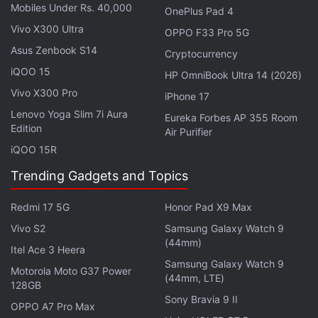
prix de 299 $ ( environ 25 700 roupies ) aux États -
Mobiles Under Rs. 40,000
OnePlus Pad 4
Unis . Il devrait également être disponible au
Vivo X300 Ultra
OPPO F33 Pro 5G
Canada. En Amérique du Nord , il pourrait être
Asus Zenbook S14
Cryptocurrency
vendu sur le site officiel ainsi que chez Amazon,
iQOO 15
HP OmniBook Ultra 14 (2026)
Walmart et Best Buy .
Vivo X300 Pro
iPhone 17
Lenovo Yoga Slim 7i Aura
Eureka Forbes AP 355 Room
Nothing et KEF, fabricant britannique de produits
Edition
Air Purifier
audio , ont noué une relation stratégique en début
iQOO 15R
d' année. L'expérience audio haute-fidélité de KEF
Trending Gadgets and Topics
devrait être proposée par le prochain Nothing
Headphone 1. Ce casque pourrait être doté de la
Redmi 17 5G
Honor Pad X9 Max
réduction active du bruit (ANC), l' entreprise
Vivo S2
Samsung Galaxy Watch 9
souhaitant concurrencer les appareils déjà
(44mm)
Itel Ace 3 Heera
disponibles sur le marché . De plus amples
Samsung Galaxy Watch 9
Motorola Moto G37 Power
informations concernant ce casque devraient être
(44mm, LTE)
128GB
publiées dans les jours précédant son lancement .
Sony Bravia 9 II
OPPO A7 Pro Max