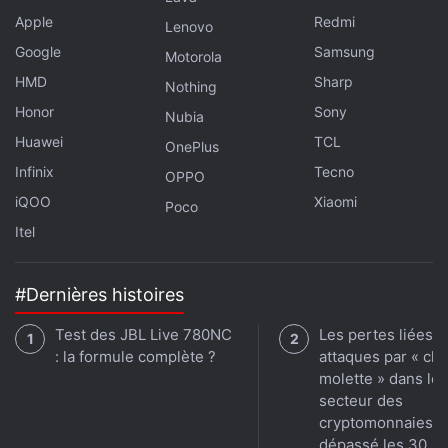
Apple
Redmi
Lenovo
Google
Samsung
Motorola
HMD
Sharp
Nothing
Honor
Sony
Nubia
Huawei
TCL
OnePlus
Infinix
Tecno
OPPO
iQOO
Xiaomi
Poco
Itel
#Dernières histoires
Test des JBL Live 780NC
Les pertes liées a
: la formule complète ?
attaques par « clé
molette » dans le
secteur des
cryptomonnaies o
dépassé les 30