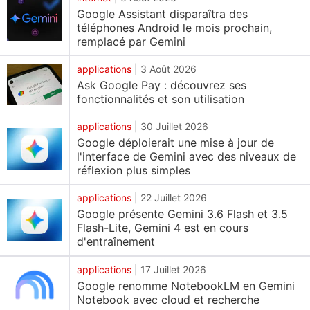
Google Assistant disparaîtra des
commencé à se plaindre d'atteindre très rapidement
téléphones Android le mois prochain,
les limites de taux sur Antigravity. La situation était
remplacé par Gemini
si grave que le géant de la technologie a dû
applications
|
3 Août 2026
augmenter la limite de taux d'Antigravity à deux
Ask Google Pay : découvrez ses
reprises, mais il semble que même cela n'ait pas
fonctionnalités et son utilisation
suffi. Aujourd'hui, la société règle le problème avec
applications
|
30 Juillet 2026
une nouvelle variante de Gemini 3.5 Flash.
Google déploierait une mise à jour de
l'interface de Gemini avec des niveaux de
Gemini 3.5 Flash (Low) est arrivé
réflexion plus simples
Dans un
post
sur X (anciennement Twitter), Varun
applications
|
22 Juillet 2026
Mohan, qui supervise Antigravity chez Google
Google présente Gemini 3.6 Flash et 3.5
DeepMind, a déclaré : « Nous avons entendu des
Flash-Lite, Gemini 4 est en cours
d'entraînement
inquiétudes selon lesquelles Antigravity consomme
désormais de nombreux jetons pour des tâches
applications
|
17 Juillet 2026
simples. Nous ajoutons donc Gemini 3.5 Flash (Low)
Google renomme NotebookLM en Gemini
afin d'optimiser l'utilisation des jetons pour ces
Notebook avec cloud et recherche