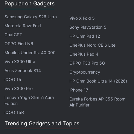
niveau gratuit.
Popular on Gadgets
Dans le même fil de discussion, un utilisateur s'est
Samsung Galaxy S26 Ultra
Vivo X Fold 5
plaint de la limite de débit sur le modèle de
Motorola Razr Fold
Sony PlayStation 5
génération d'images. L'utilisatrice @IamEmily2050
a
ChatGPT
HP OmniPad 12
déclaré
: « Je peux générer 1 000 images sur Codex
OPPO Find N6
OnePlus Nord CE 6 Lite
et je ne peux en générer que 24 sur Antigravity avec
Mobiles Under Rs. 40,000
OnePlus Pad 4
le forfait Ultra ? » Mohan a répondu à ce
Vivo X300 Ultra
OPPO F33 Pro 5G
commentaire en disant : « C'est assez peu, je suis
Asus Zenbook S14
Cryptocurrency
d'accord. Il est logique de l'augmenter. » Il ne s'est
iQOO 15
toutefois pas engagé à augmenter la limite.
HP OmniBook Ultra 14 (2026)
Vivo X300 Pro
iPhone 17
Il est à noter que les dernières améliorations
Lenovo Yoga Slim 7i Aura
Eureka Forbes AP 355 Room
apportées à Antigravity interviennent après que
Edition
Air Purifier
Google a doublé la limite de débit de la plateforme,
iQOO 15R
la portant à 9 fois la limite initiale après le passage
Trending Gadgets and Topics
à un système de mesure de l'utilisation basé sur le