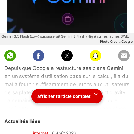
Gemini 3.5 Flash (Low) surpasserait Gemini 3 Flash (High) sur les tâches SWE.
Photo Credit: Google
Depuis que Google a restructuré ses plans Gemini
en un système d'utilisation basé sur le calcul, il a du
mal à fournir suffisamment de jetons aux utilisateurs
de sa plateforme de codage agentique, Antigravity.
afficher l'article complet
La semaine dernière, le géant de la technologie
basé à Mountain View a annoncé le passage d'une
utilisation basée sur les messages à une utilisation
Actualités liées
qui mesure le nombre de jetons épuisés. Une fois le
nouveau système déployé, les utilisateurs ont
internet
|
6 Août 2026