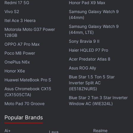
calcul.
Redmi 17 5G
Honor Pad X9 Max
Vivo S2
Samsung Galaxy Watch 9
(44mm)
Itel Ace 3 Heera
Samsung Galaxy Watch 9
Motorola Moto G37 Power
(44mm, LTE)
128GB
Sony Bravia 9 II
OPPO A7 Pro Max
Haier HQLED P7 Pro
Poco M8 Power
Acer Predator Atlas 8
OnePlus N6x
Asus ROG Ally
Honor X6e
Blue Star 1.5 Ton 5 Star
Huawei MateBook Pro S
Inverter Split AC
Asus Chromebook CX15
(IE518ZNURS)
(CX1505CTA)
Blue Star 2 Ton 3 Star Inverter
Moto Pad 70 Groove
Window AC (WIE324L)
Popular Brands
Ai+
Realme
Lava