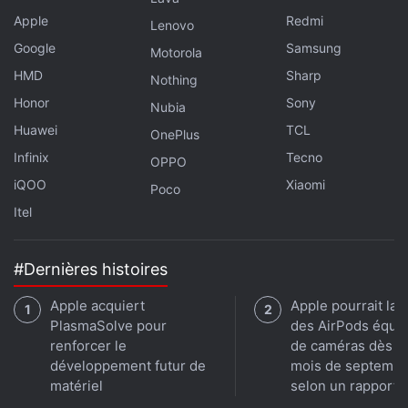
Apple
Redmi
Lenovo
Google
Samsung
Motorola
HMD
Sharp
Nothing
Honor
Sony
Nubia
Huawei
TCL
OnePlus
Infinix
Tecno
OPPO
iQOO
Xiaomi
Poco
Itel
#Dernières histoires
Apple acquiert
Apple pourrait lan
PlasmaSolve pour
des AirPods équi
renforcer le
de caméras dès le
développement futur de
mois de septembr
matériel
selon un rapport