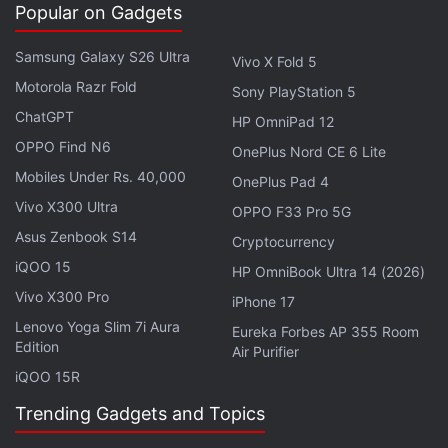
pour tous les niveaux Gemini et tous les
Popular on Gadgets
abonnements Canva sur certains marchés, en
Samsung Galaxy S26 Ultra
anglais, et qu'il serait étendu ultérieurement. Les
Vivo X Fold 5
Motorola Razr Fold
utilisateurs peuvent activer l'agent dédié en tapant
Sony PlayStation 5
« @Canva », suivi de leur idée. « Les créations
ChatGPT
HP OmniPad 12
Canva réalisées dans l'application Gemini sont
OPPO Find N6
OnePlus Nord CE 6 Lite
entièrement modifiables et connectées à votre
Mobiles Under Rs. 40,000
OnePlus Pad 4
Canva Brand Kit », a déclaré la société.
Vivo X300 Ultra
OPPO F33 Pro 5G
Asus Zenbook S14
Cryptocurrency
Le connecteur associe également le modèle de
iQOO 15
génération d'images Nano Banana de Google aux
HP OmniBook Ultra 14 (2026)
Magic Layers de Canva. Ainsi, après avoir généré
Vivo X300 Pro
iPhone 17
une image dans l'application Gemini, les utilisateurs
Lenovo Yoga Slim 7i Aura
Eureka Forbes AP 355 Room
Edition
peuvent désormais l'importer directement dans
Air Purifier
iQOO 15R
Canva et affiner différents objets et éléments pour
créer la version finale, au lieu de recourir à de
Trending Gadgets and Topics
nouvelles requêtes.