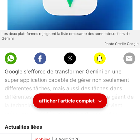
Les deux plateformes rejoignent la liste croissante des connecteurs tiers de
Gemini
Photo Credit: Google
Google s'efforce de transformer Gemini en une
super application capable de gérer non seulement
différentes tâches, mais aussi des tâches dans
différentes applications et plateformes. Le géant de
afficher l'article complet
la technologie basé à Mountain View y parvient
grâce aux capacités agentiques des modèles
d'intelligence artificielle (IA) sous-jacents et aux
Actualités liées
connecteurs tiers. Les premières permettent au
chatbot d'effectuer des actions via des outils
mobiles
|
3 Août 2026