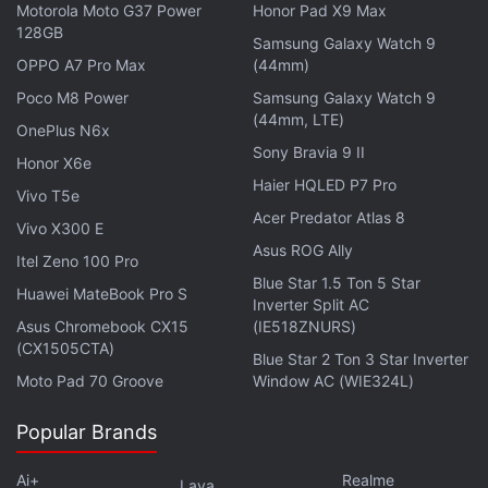
Motorola Moto G37 Power
Honor Pad X9 Max
128GB
« Vous ne pouvez découvrir le véritable potentiel de
Samsung Galaxy Watch 9
l'IA que lorsqu'elle est connectée à votre marque et
OPPO A7 Pro Max
(44mm)
à votre contexte. Des millions de personnes se
Poco M8 Power
Samsung Galaxy Watch 9
(44mm, LTE)
tournent vers Gemini pour l'idéation et la recherche,
OnePlus N6x
mais il leur manque cette marque, ce contexte et ce
Sony Bravia 9 II
Honor X6e
design que seul Canva apporte. Disposer de toute la
Haier HQLED P7 Pro
Vivo T5e
puissance de la plateforme Canva directement dans
Acer Predator Atlas 8
Vivo X300 E
Gemini permet de transformer en toute simplicité le
Asus ROG Ally
Itel Zeno 100 Pro
contenu généré par l'IA en un travail soigné, prêt à
Blue Star 1.5 Ton 5 Star
Huawei MateBook Pro S
être déployé », a déclaré Cameron Adams,
Inverter Split AC
Asus Chromebook CX15
(IE518ZNURS)
cofondateur et directeur des produits chez Canva.
(CX1505CTA)
Blue Star 2 Ton 3 Star Inverter
Moto Pad 70 Groove
Window AC (WIE324L)
Popular Brands
Ai+
Realme
Lava