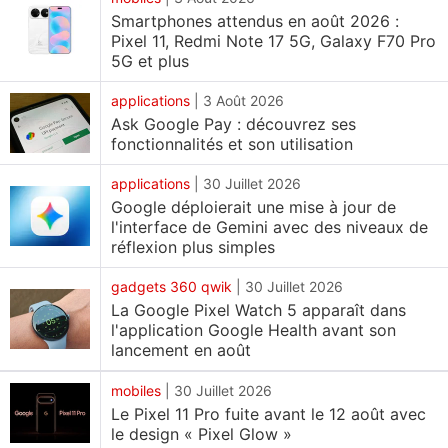
Smartphones attendus en août 2026 :
externes, et les seconds permettent à Gemini
Pixel 11, Redmi Note 17 5G, Galaxy F70 Pro
d'accéder à des hubs de données et à des
5G et plus
plateformes tiers. Adobe et Canva sont les derniers
applications
|
3 Août 2026
en date à avoir annoncé des connecteurs dédiés
Ask Google Pay : découvrez ses
pour le chatbot.
fonctionnalités et son utilisation
Adobe et Canva vont lancer des connecteurs
applications
|
30 Juillet 2026
Gemini
Google déploierait une mise à jour de
l'interface de Gemini avec des niveaux de
Dans un
article de blog
, Adobe a annoncé son
réflexion plus simples
partenariat avec Google pour intégrer le connecteur
gadgets 360 qwik
|
30 Juillet 2026
Adobe à Gemini au cours des prochaines semaines.
La Google Pixel Watch 5 apparaît dans
Grâce à cela, les utilisateurs du chatbot IA pourront
l'application Google Health avant son
lancement en août
accéder aux différents outils de conception et
d'édition de la société directement dans Gemini.
mobiles
|
30 Juillet 2026
Grâce à la prise en charge de l'ensemble de
Le Pixel 11 Pro fuite avant le 12 août avec
Creative Cloud, les utilisateurs pourront assigner
le design « Pixel Glow »