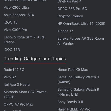
OnePlus Pad 4
informations facilitent l' identification des
Vivo X300 Ultra
OPPO F33 Pro 5G
participants lors des messages . Une fois les
Asus Zenbook S14
Cryptocurrency
conversations de groupe créées.
iQOO 15
HP OmniBook Ultra 14 (2026)
Vivo X300 Pro
iPhone 17
Lenovo Yoga Slim 7i Aura
Eureka Forbes AP 355 Room
Edition
Air Purifier
iQOO 15R
Trending Gadgets and Topics
Redmi 17 5G
Honor Pad X9 Max
Vivo S2
Samsung Galaxy Watch 9
(44mm)
Itel Ace 3 Heera
Samsung Galaxy Watch 9
Motorola Moto G37 Power
(44mm, LTE)
128GB
Sony Bravia 9 II
OPPO A7 Pro Max
Haier HQLED P7 Pro