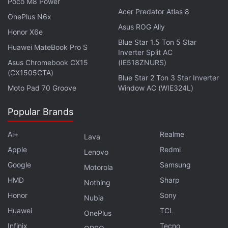
Poco M8 Power
Acer Predator Atlas 8
OnePlus N6x
Asus ROG Ally
Honor X6e
Blue Star 1.5 Ton 5 Star
Huawei MateBook Pro S
Inverter Split AC
Asus Chromebook CX15
(IE518ZNURS)
(CX1505CTA)
Blue Star 2 Ton 3 Star Inverter
Moto Pad 70 Groove
Window AC (WIE324L)
Popular Brands
Ai+
Realme
Lava
Apple
Redmi
Lenovo
Google
Samsung
Motorola
HMD
Sharp
Nothing
Honor
Sony
Nubia
Huawei
TCL
OnePlus
Infinix
Tecno