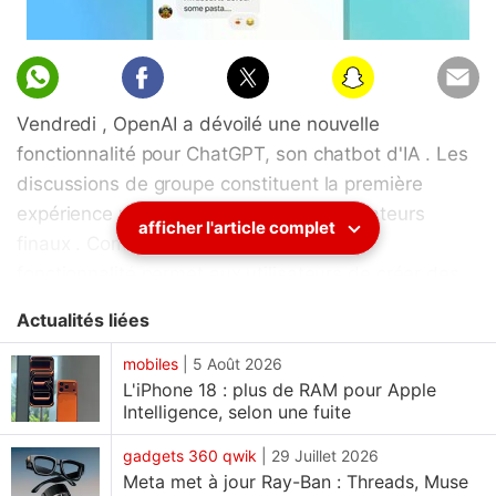
Vendredi , OpenAI a dévoilé une nouvelle
fonctionnalité pour ChatGPT, son chatbot d'IA . Les
discussions de groupe constituent la première
expérience partagée proposée aux utilisateurs
afficher l'article complet
finaux . Comme son nom l'indique, cette
fonctionnalité permet aux utilisateurs de créer des
discussions de groupe au sein de l' application et d'
Actualités liées
inviter d'autres utilisateurs à collaborer sur un projet
ou simplement à utiliser ChatGPT pour des
mobiles
|
5 Août 2026
L'iPhone 18 : plus de RAM pour Apple
conversations ordinaires . Le géant de l'IA basé à
Intelligence, selon une fuite
San Francisco a précisé que, bien que le
déploiement initial soit limité à quelques zones, il
gadgets 360 qwik
|
29 Juillet 2026
Meta met à jour Ray-Ban : Threads, Muse
sera étendu à d' autres régions en fonction des