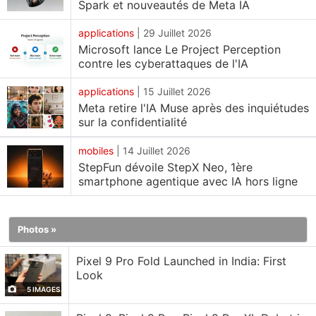
Spark et nouveautés de Meta IA
premiers retours des utilisateurs.
applications
|
29 Juillet 2026
Microsoft lance Le Project Perception
Le géant de l'IA a décrit sa première fonction de
contre les cyberattaques de l'IA
coopération dans un article de blog . « Grâce aux
applications
|
15 Juillet 2026
discussions de groupe , vous pouvez réunir vos
Meta retire l'IA Muse après des inquiétudes
amis, votre famille ou vos collègues dans un espace
sur la confidentialité
partagé pour planifier, prendre des décisions ou
mobiles
|
14 Juillet 2026
développer des idées ensemble », explique OpenAI .
StepFun dévoile StepX Neo, 1ère
Étant donné que Meta AI a toujours été accessible
smartphone agentique avec IA hors ligne
dans les conversations de groupe et qu'Anthropic la
propose déjà à ses utilisateurs via la fonction
Photos »
Claude Projects , il ne s'agit pas d'un concept
nouveau .
Pixel 9 Pro Fold Launched in India: First
Look
Il est possible de créer une conversation de groupe
5 IMAGES
en appuyant sur le bouton « Nouveaux participants