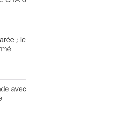
de GTA 6
rée ; le
irmé
nde avec
e