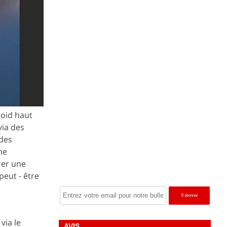
roid haut
via des
 des
ne
rer une
peut - être
via le