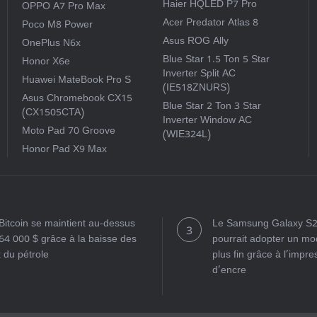
Haier HQLED P7 Pro
OPPO A7 Pro Max
Acer Predator Atlas 8
Poco M8 Power
Asus ROG Ally
OnePlus N6x
Blue Star 1.5 Ton 5 Star
Honor X6e
Inverter Split AC
Huawei MateBook Pro S
(IE518ZNURS)
Asus Chromebook CX15
Blue Star 2 Ton 3 Star
(CX1505CTA)
Inverter Window AC
Moto Pad 70 Groove
(WIE324L)
Honor Pad X9 Max
Bitcoin se maintient au-dessus
Le Samsung Galaxy S2
64 000 $ grâce à la baisse des
pourrait adopter un mo
x du pétrole
plus fin grâce à l’impre
d’encre