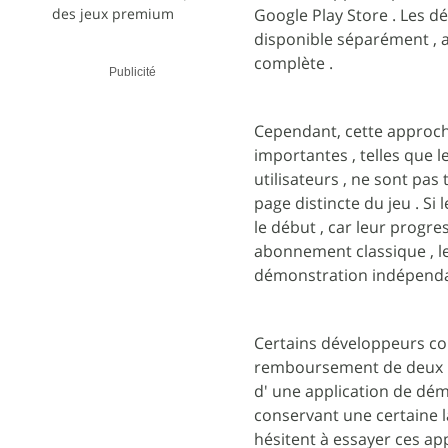
des jeux premium
Google Play Store . Les d
disponible séparément , af
complète .
Publicité
Cependant, cette approch
importantes , telles que 
utilisateurs , ne sont pas 
page distincte du jeu . Si
le début , car leur progr
abonnement classique , le
démonstration indépendam
Certains développeurs con
remboursement de deux he
d' une application de démo
conservant une certaine la
hésitent à essayer ces ap