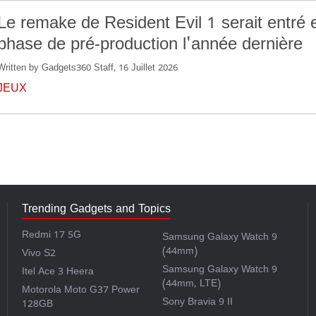
Le remake de Resident Evil 1 serait entré 
phase de pré-production l'année dernière
Written by Gadgets360 Staff, 16 Juillet 2026
JEUX
Trending Gadgets and Topics
Redmi 17 5G
Samsung Galaxy Watch 9
(44mm)
Vivo S2
Samsung Galaxy Watch 9
Itel Ace 3 Heera
(44mm, LTE)
Motorola Moto G37 Power
Sony Bravia 9 II
128GB