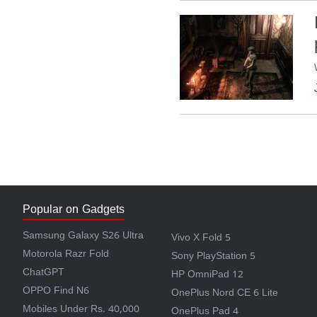
Popular on Gadgets
Samsung Galaxy S26 Ultra
Vivo X Fold 5
Motorola Razr Fold
Sony PlayStation 5
ChatGPT
HP OmniPad 12
OPPO Find N6
OnePlus Nord CE 6 Lite
Mobiles Under Rs. 40,000
OnePlus Pad 4