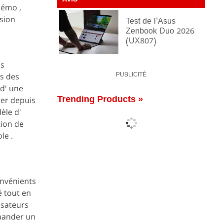
AVIS
démo ,
rsion
Test de l'Asus
Zenbook Duo 2026
(UX807)
ns
es des
PUBLICITÉ
 d' une
Trending Products »
cer depuis
èle d'
tion de
le .
onvénients
é tout en
isateurs
emander un