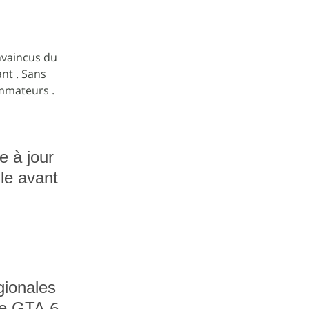
nvaincus du
ant . Sans
ommateurs .
e à jour
le avant
gionales