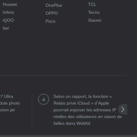
Huawei
TCL
OnePlus
Infinix
Tecno
OPPO
iQOO
Xiaomi
Poco
Itel
7 Ultra
Selon un rapport, la fonction «
dule photo
Relais privé iCloud » d'Apple
ssion jet
pourrait exposer les adresses IP
réelles des utilisateurs en raison de
failles dans WebKit