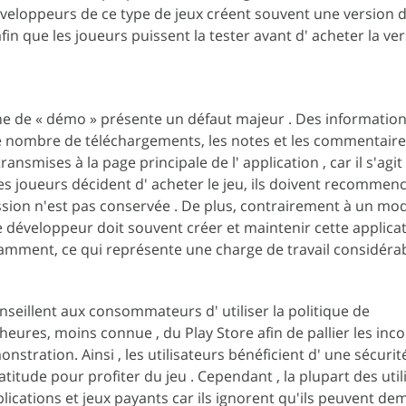
éveloppeurs de ce type de jeux créent souvent une version 
in que les joueurs puissent la tester avant d' acheter la ve
e de « démo » présente un défaut majeur . Des informatio
le nombre de téléchargements, les notes et les commentair
transmises à la page principale de l' application , car il s'agit
 les joueurs décident d' acheter le jeu, ils doivent recommen
ession n'est pas conservée . De plus, contrairement à un mod
 développeur doit souvent créer et maintenir cette applica
ment, ce qui représente une charge de travail considérab
seillent aux consommateurs d' utiliser la politique de
ures, moins connue , du Play Store afin de pallier les inc
nstration. Ainsi , les utilisateurs bénéficient d' une sécurit
titude pour profiter du jeu . Cependant , la plupart des util
plications et jeux payants car ils ignorent qu'ils peuvent d