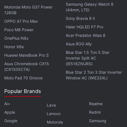
Samsung Galaxy Watch 9
Motorola Moto G37 Power
(44mm, LTE)
128GB
Sony Bravia 9 II
OPPO A7 Pro Max
Haier HQLED P7 Pro
Poco M8 Power
Acer Predator Atlas 8
OnePlus N6x
Asus ROG Ally
Honor X6e
Blue Star 1.5 Ton 5 Star
Huawei MateBook Pro S
Inverter Split AC
Asus Chromebook CX15
(IE518ZNURS)
(CX1505CTA)
Blue Star 2 Ton 3 Star Inverter
Moto Pad 70 Groove
Window AC (WIE324L)
Popular Brands
Ai+
Realme
Lava
Apple
Redmi
Lenovo
Google
Samsung
Motorola