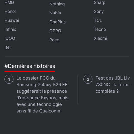
HMD
Sharp
Nothing
Honor
Sony
Nubia
Huawei
TCL
OnePlus
Infinix
Tecno
OPPO
iQOO
Xiaomi
Poco
Itel
#Dernières histoires
Le dossier FCC du
Test des JBL Live
Samsung Galaxy S26 FE
780NC : la formul
suggérerait la présence
complète ?
d'une puce Exynos, mais
avec une technologie
sans fil de Qualcomm