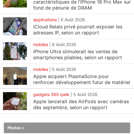
caractéristiques de l’iPhone 18 Pro Max sur
un nouveau rapport indique que, même si le géant
fond de pénurie de DRAM
technologique de Cupertino pourrait dévoiler
applications
|
6 Août 2026
l'appareil en même temps que ses prochains
iCloud Relais privé pourrait exposer les
modèles au format monobloc (« candybar »)
adresses IP, selon un rapport
classique, la commercialisation de l'iPhone Ultra
mobiles
|
6 Août 2026
interviendrait probablement plus tard que prévu
iPhone Ultra stimulerait les ventes de
initialement.
smartphones pliables, selon un rapport
La commercialisation de l'iPhone Ultra pourrait être
mobiles
|
5 Août 2026
retardée
Apple acquiert PlasmaSolve pour
renforcer développement futur de matériel
Ming-Chi Kuo, analyste chez TF International
Securities, explique que l'iPhone Ultra suivra un
gadgets 360 qwik
|
5 Août 2026
cycle de commercialisation similaire à celui de
Apple lancerait des AirPods avec caméras
dès septembre, selon un rapport
l'iPhone X. Lancé en 2017 avec une refonte majeure,
ce dernier avait introduit un écran OLED tout en
réduisant les bordures supérieure et inférieure. Ces
Photos »
« innovations technologiques clés et arguments de