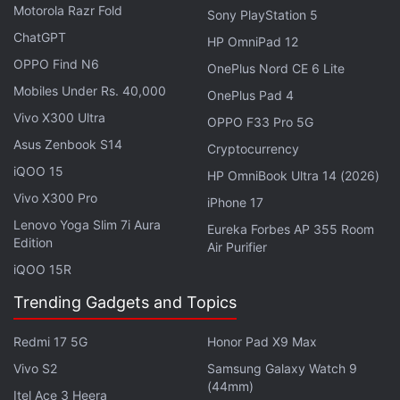
Motorola Razr Fold
Pro, celui-ci ne sera ni disponible en précommande
Sony PlayStation 5
ChatGPT
ni mis en vente avant le quatrième trimestre 2026. Il
HP OmniPad 12
estime en outre que la demande pour ce
OPPO Find N6
OnePlus Nord CE 6 Lite
smartphone restera « forte », même si son prix se
Mobiles Under Rs. 40,000
OnePlus Pad 4
situe entre 2 300 $ (environ 220 000 roupies) et 2
Vivo X300 Ultra
OPPO F33 Pro 5G
500 $ (environ 239 000 roupies). Malgré ce report
Asus Zenbook S14
Cryptocurrency
de la commercialisation, les premières livraisons
iQOO 15
HP OmniBook Ultra 14 (2026)
pourraient débuter quatre à six semaines plus tard.
Vivo X300 Pro
iPhone 17
Cela fait suite à un rapport indiquant que l'iPhone
Lenovo Yoga Slim 7i Aura
Eureka Forbes AP 355 Room
Edition
Air Purifier
Ultra a atteint le stade final de production et est en
iQOO 15R
bonne voie pour un lancement mondial en
septembre. Toutefois, l'appareil avait
Trending Gadgets and Topics
précédemment connu des retards de fabrication,
Redmi 17 5G
Honor Pad X9 Max
Apple rencontrant des difficultés pour stabiliser la
Vivo S2
Samsung Galaxy Watch 9
production de son module de charnière.
(44mm)
Itel Ace 3 Heera