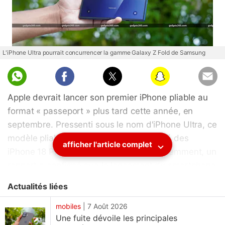
L'iPhone Ultra pourrait concurrencer la gamme Galaxy Z Fold de Samsung
Apple devrait lancer son premier iPhone pliable au
format « passeport » plus tard cette année, en
septembre. Pressenti sous le nom d'iPhone Ultra, ce
modèle pliable pourrait être accompagné des
afficher l'article complet
iPhone 18 Pro et iPhone 18 Pro Max. Récemment, un
rapport a confirmé que le lancement du smartphone
était bien prévu pour cette année, contredisant ainsi
Actualités liées
des informations antérieures faisant état de
possibles retards de production dus à des
mobiles
|
7 Août 2026
Une fuite dévoile les principales
problèmes spécifiques liés à la charnière. Toutefois,