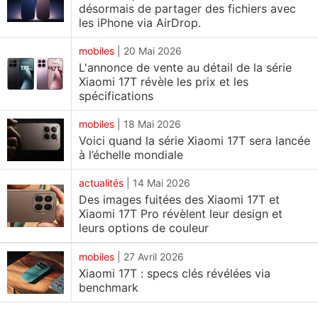
désormais de partager des fichiers avec
les iPhone via AirDrop.
Xiaomi 17T, Xiaomi 17T Pro : Prix et disponibilité
Le prix du Xiaomi 17T débute à 749 € (environ 83
mobiles
|
20 Mai 2026
L'annonce de vente au détail de la série
500 Rs) pour la version de base, dotée de 12 Go de
Xiaomi 17T révèle les prix et les
RAM et de 256 Go de stockage interne. La variante
spécifications
de l'appareil offrant 512 Go de stockage est
mobiles
|
18 Mai 2026
proposée au prix de 799 € (environ 89 000 Rs). Il
Voici quand la série Xiaomi 17T sera lancée
est disponible en quatre coloris : Noir, Bleu, Blanc
à l’échelle mondiale
Opale et Violet.
actualités
|
14 Mai 2026
De son côté, le prix du Xiaomi 17T Pro est fixé à 899
Des images fuitées des Xiaomi 17T et
Xiaomi 17T Pro révèlent leur design et
€ (environ 102 000 Rs) pour la configuration 12 Go
leurs options de couleur
de RAM + 512 Go de stockage. Ses variantes avec
512 Go et 1 To de stockage sont respectivement
mobiles
|
27 Avril 2026
Xiaomi 17T : specs clés révélées via
tarifées à 999 € (environ 111 400 Rs) et 1 099 €
benchmark
(environ 122 500 Rs). L'appareil est proposé dans
les teintes Bleu Profond, Violet Profond et Noir.