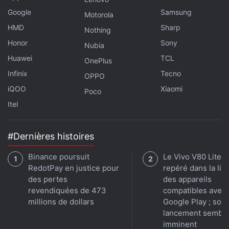
Le Xiaomi 17T embarque une batterie au silicium-
Google
Samsung
Motorola
carbone d'une capacité de 6 500 mAh, compatible
HMD
Sharp
Nothing
avec la charge rapide filaire de 67 W. La capacité de
Honor
Sony
Nubia
la batterie est légèrement supérieure sur le modèle
Huawei
TCL
Pro, atteignant 7 000 mAh, avec la prise en charge
OnePlus
de la charge rapide filaire de 100 W et de la charge
Infinix
Tecno
OPPO
sans fil de 50 W.
iQOO
Xiaomi
Poco
Itel
#Dernières histoires
Binance poursuit
Le Vivo V80 Lite 
RedotPay en justice pour
repéré dans la lis
des pertes
des appareils
revendiquées de 473
compatibles avec
millions de dollars
Google Play ; son
lancement sembl
imminent