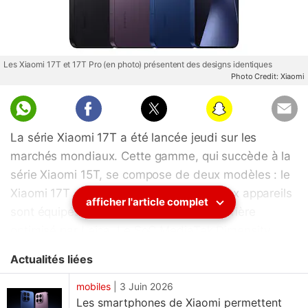
Les Xiaomi 17T et 17T Pro (en photo) présentent des designs identiques
Photo Credit: Xiaomi
La série Xiaomi 17T a été lancée jeudi sur les
marchés mondiaux. Cette gamme, qui succède à la
série Xiaomi 15T, se compose de deux modèles : le
Xiaomi 17T et le Xiaomi 17T Pro. Les deux appareils
afficher l'article complet
sont équipés d'un triple module photo arrière
optimisé par Leica. Le SoC MediaTek Dimensity
8500-Ultra équipe le premier, tandis que le second
Actualités liées
intègre la puce Dimensity 9500. Les modèles Xiaomi
17T arborent des écrans AMOLED 1,5K et
mobiles
|
3 Juin 2026
Les smartphones de Xiaomi permettent
fonctionnent sous HyperOS 3, basé sur Android 16.