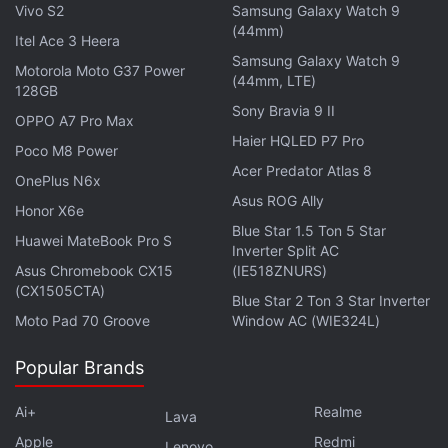
Vivo S2
Samsung Galaxy Watch 9
ultra grand-angle de 12 mégapixels. La différence
(44mm)
majeure réside dans l'appareil photo principal : le
Itel Ace 3 Heera
Samsung Galaxy Watch 9
17T est équipé d'un capteur Light Fusion 800 de 50
Motorola Moto G37 Power
(44mm, LTE)
128GB
mégapixels, tandis que le 17T Pro bénéficie du
Sony Bravia 9 II
capteur Light Fusion 950 de 50 mégapixels — le
OPPO A7 Pro Max
Haier HQLED P7 Pro
même que celui utilisé sur le Xiaomi 17.
Poco M8 Power
Acer Predator Atlas 8
OnePlus N6x
La série Xiaomi 17T est également dotée d'une
Asus ROG Ally
Honor X6e
caméra frontale de 32 mégapixels et permet
Blue Star 1.5 Ton 5 Star
Huawei MateBook Pro S
l'enregistrement vidéo en 4K HDR10 à une cadence
Inverter Split AC
Asus Chromebook CX15
(IE518ZNURS)
pouvant atteindre 60 images par seconde. Le
(CX1505CTA)
Blue Star 2 Ton 3 Star Inverter
Xiaomi 17T et le Xiaomi 17T Pro partagent plusieurs
Moto Pad 70 Groove
Window AC (WIE324L)
caractéristiques techniques, notamment l'interface
HyperOS 3 (basée sur Android 16) et la
Popular Brands
compatibilité avec les fonctionnalités de
l'écosystème Xiaomi.
Ai+
Realme
Lava
Apple
Redmi
Lenovo