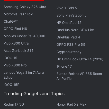
Samsung Galaxy S26 Ultra
Vivo X Fold 5
Sous le capot, le 17T est propulsé par la puce
Motorola Razr Fold
MediaTek Dimensity 8500 Ultra, associée aux puces
Sony PlayStation 5
ChatGPT
Surge T1 Plus et T1S de Xiaomi. Le smartphone
HP OmniPad 12
intègre également un système de refroidissement
OPPO Find N6
OnePlus Nord CE 6 Lite
3D Ice Loop ainsi que la prise en charge de l'« Astro
Mobiles Under Rs. 40,000
OnePlus Pad 4
Communication », une technologie qui, selon Xiaomi,
Vivo X300 Ultra
OPPO F33 Pro 5G
permettrait d'assurer des communications hors ligne
Asus Zenbook S14
Cryptocurrency
sur des distances allant jusqu'à 1,3 kilomètre dans
iQOO 15
HP OmniBook Ultra 14 (2026)
certaines situations spécifiques. Le modèle Pro, de
Vivo X300 Pro
iPhone 17
son côté, embarque le SoC haut de gamme
Lenovo Yoga Slim 7i Aura
Eureka Forbes AP 355 Room
MediaTek Dimensity 9500.
Edition
Air Purifier
iQOO 15R
Les deux modèles de la série Xiaomi 17T disposent
d'un système photo complet signé Leica,
Trending Gadgets and Topics
comprenant un téléobjectif périscopique de 50
Redmi 17 5G
Honor Pad X9 Max
mégapixels avec zoom optique 5x et un objectif