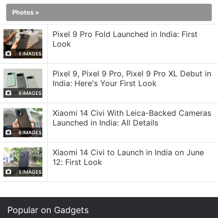
Photos »
Les deux smartphones sont actuellement en vente
au Royaume-Uni ainsi que sur certains marchés
Pixel 9 Pro Fold Launched in India: First
Look
européens.
5 IMAGES
Xiaomi 17T, Xiaomi 17T Pro : Caractéristiques et
Pixel 9, Pixel 9 Pro, Pixel 9 Pro XL Debut in
spécifications
India: Here's Your First Look
Le modèle standard, le Xiaomi 17T, est doté d'un
6 IMAGES
écran AMOLED de 6,59 pouces affichant une
Xiaomi 14 Civi With Leica-Backed Cameras
résolution 1,5K, un taux de rafraîchissement de 120
Launched in India: All Details
Hz, la prise en charge du HDR10+ et du Dolby
6 IMAGES
Vision, une couverture à 100 % de l'espace
Xiaomi 14 Civi to Launch in India on June
colorimétrique DCI-P3 et une luminosité maximale
12: First Look
pouvant atteindre 3 500 nits. Le Xiaomi 17T Pro,
5 IMAGES
quant à lui, est doté d'un écran AMOLED plus grand
de 6,83 pouces, offrant un taux de rafraîchissement
Popular on Gadgets
pouvant atteindre 144 Hz.