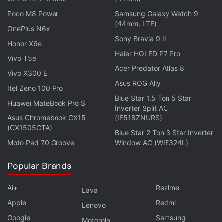
Poco M8 Power
Samsung Galaxy Watch 9
(44mm, LTE)
OnePlus N6x
Sony Bravia 9 II
Honor X6e
Haier HQLED P7 Pro
Vivo T5e
Acer Predator Atlas 8
Vivo X300 E
Asus ROG Ally
Itel Zeno 100 Pro
Blue Star 1.5 Ton 5 Star
Huawei MateBook Pro S
Inverter Split AC
Asus Chromebook CX15
(IE518ZNURS)
(CX1505CTA)
Blue Star 2 Ton 3 Star Inverter
Moto Pad 70 Groove
Window AC (WIE324L)
Popular Brands
Ai+
Realme
Lava
Apple
Redmi
Lenovo
Google
Samsung
Motorola