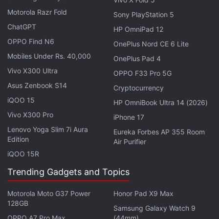
Nancy Grace Roman, d'autres découvertes sont à
Motorola Razr Fold
prévoir. Elles nous aideront à comprendre comment
Sony PlayStation 5
ChatGPT
les galaxies et leurs trous noirs ont évolué de
HP OmniPad 12
concert.
OPPO Find N6
OnePlus Nord CE 6 Lite
Mobiles Under Rs. 40,000
OnePlus Pad 4
Vivo X300 Ultra
OPPO F33 Pro 5G
Asus Zenbook S14
Cryptocurrency
iQOO 15
HP OmniBook Ultra 14 (2026)
Vivo X300 Pro
iPhone 17
Lenovo Yoga Slim 7i Aura
Eureka Forbes AP 355 Room
Edition
Air Purifier
iQOO 15R
Trending Gadgets and Topics
Motorola Moto G37 Power
Honor Pad X9 Max
128GB
Samsung Galaxy Watch 9
OPPO A7 Pro Max
(44mm)