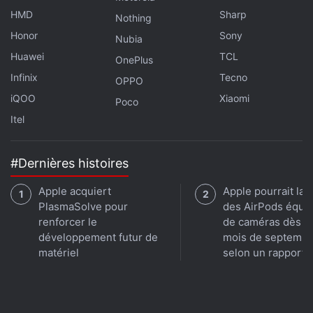
HMD
Sharp
Nothing
Honor
Sony
Nubia
Huawei
TCL
OnePlus
Infinix
Tecno
OPPO
iQOO
Xiaomi
Poco
Itel
#Dernières histoires
Apple acquiert
Apple pourrait lan
PlasmaSolve pour
des AirPods équi
renforcer le
de caméras dès le
développement futur de
mois de septembr
matériel
selon un rapport