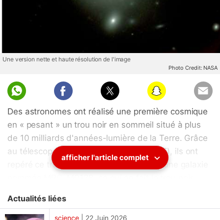
Une version nette et haute résolution de l'image
Photo Credit: NASA
Des astronomes ont réalisé une première cosmique
en « pesant » un trou noir en sommeil situé à plus
de 10 milliards d'années-lumière de la Terre. Grâce
au télescope spatial James Webb (JWST), ils ont
afficher l'article complet
repéré ce trou noir dormant au centre d'une galaxie
nommée MRG-M0138, ce qui en fait le trou noir
dormant le plus lointain jamais découvert. Il se
Actualités liées
trouve environ 15 fois plus loin que le précédent
détenteur du record. L'objet affiche une masse
science
|
22 Juin 2026