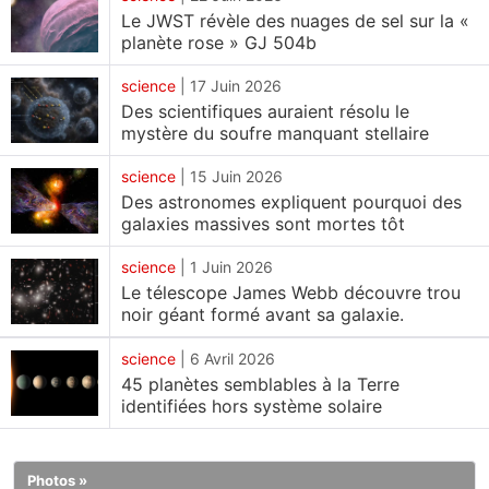
Le JWST révèle des nuages de sel sur la «
équivalente à celle de six milliards de soleils — un
planète rose » GJ 504b
chiffre impressionnant — et nous l'observons tel
qu'il était alors que l'Univers n'avait qu'environ trois
science
|
17 Juin 2026
Des scientifiques auraient résolu le
milliards d'années.
mystère du soufre manquant stellaire
Ce que révèle l'étude scientifique
science
|
15 Juin 2026
Une nouvelle étude, dirigée par Andrew Newman
Des astronomes expliquent pourquoi des
de Carnegie Science et publiée dans la revue
galaxies massives sont mortes tôt
*Science*, révèle que les trous noirs dormants sont
science
|
1 Juin 2026
pratiquement invisibles car ils n'émettent pas de
Le télescope James Webb découvre trou
rayonnement, contrairement à leurs homologues
noir géant formé avant sa galaxie.
actifs. À l'aide du spectrographe infrarouge du
science
|
6 Avril 2026
JWST, l'équipe a mesuré la masse du trou noir en
45 planètes semblables à la Terre
observant l'influence de sa gravité sur les étoiles
identifiées hors système solaire
voisines. Fait intéressant, ils ont appliqué une
méthode qui, jusqu'alors, se limitait à notre
Photos »
voisinage galactique immédiat. De plus, une